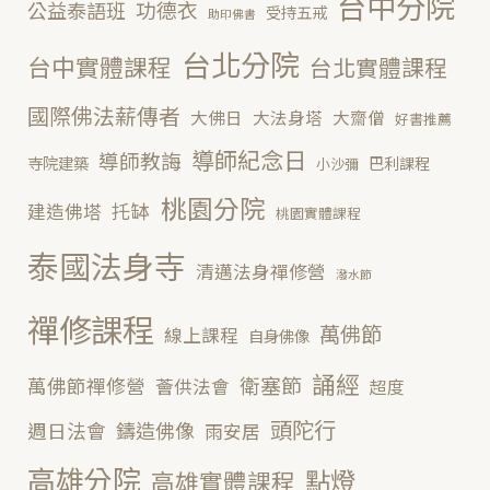
台中分院
功德衣
公益泰語班
受持五戒
助印佛書
台北分院
台中實體課程
台北實體課程
國際佛法薪傳者
大佛日
大法身塔
大齋僧
好書推薦
導師紀念日
導師教誨
寺院建築
巴利課程
小沙彌
桃園分院
托缽
建造佛塔
桃園實體課程
泰國法身寺
清邁法身禪修營
潑水節
禪修課程
萬佛節
線上課程
自身佛像
誦經
衛塞節
萬佛節禪修營
薈供法會
超度
頭陀行
鑄造佛像
週日法會
雨安居
高雄分院
點燈
高雄實體課程