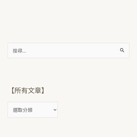
搜
尋
關
鍵
【所有文章】
字
: