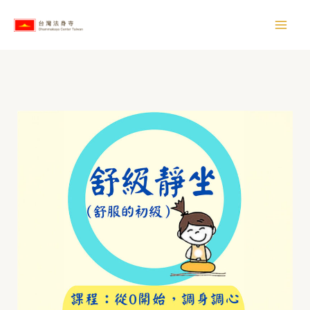
跳
【
至
所
主
有
要
文
內
章
容
】