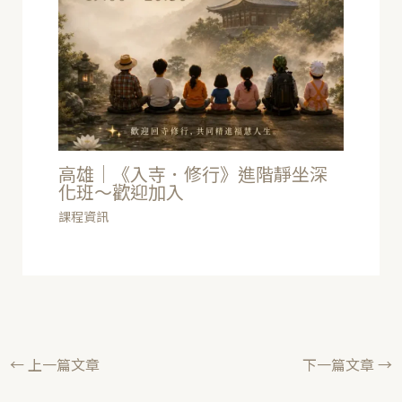
高雄｜《入寺．修行》進階靜坐深
化班～歡迎加入
課程資訊
←
上一篇文章
下一篇文章
→