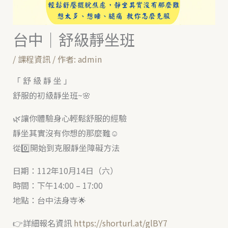
台中｜舒級靜坐班
/
課程資訊
/ 作者:
admin
「 舒 級 靜 坐 」
舒服的初級靜坐班~🌸
🌿讓你體驗身心輕鬆舒服的經驗
靜坐其實沒有你想的那麼難☺️
從0️⃣開始到克服靜坐障礙方法
日期：112年10月14日（六）
時間：下午14:00 – 17:00
地點：台中法身寺🌟
👉詳細報名資訊
https://shorturl.at/glBY7