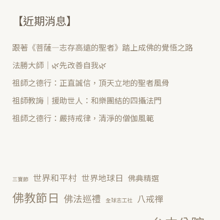
【近期消息】
跟著《菩薩—志存高遠的聖者》踏上成佛的覺悟之路
法勝大師｜🌿先改善自我🌿
祖師之德行：正直誠信，頂天立地的聖者風骨
祖師教誨｜援助世人：和樂團結的四攝法門
祖師之德行：嚴持戒律，清淨的僧伽風範
世界和平村
世界地球日
佛典精選
三寶節
佛教節日
佛法巡禮
八戒禪
全球志工社