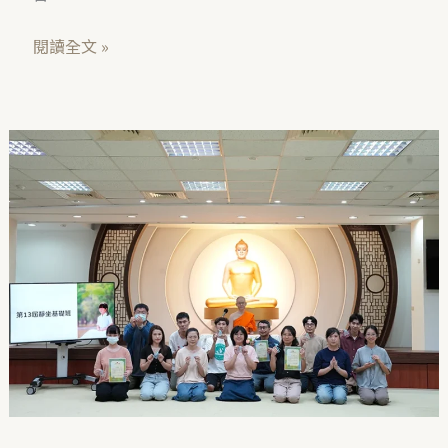
閱讀全文 »
台
北
｜
第
十
三
屆
靜
坐
基
礎