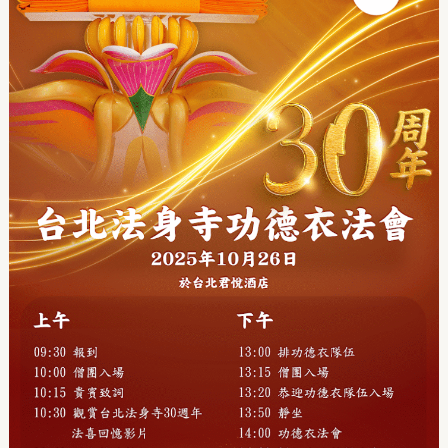
法
身
寺
三
十
週
年
功
德
衣
法
會