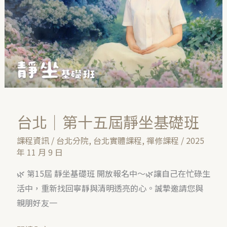
五
屆
靜
坐
基
礎
班
台北｜第十五屆靜坐基礎班
課程資訊
/
台北分院
,
台北實體課程
,
禪修課程
/
2025
年 11 月 9 日
🌿 第15屆 靜坐基礎班 開放報名中～🌿讓自己在忙碌生
活中，重新找回寧靜與清明透亮的心。誠摯邀請您與
親朋好友一