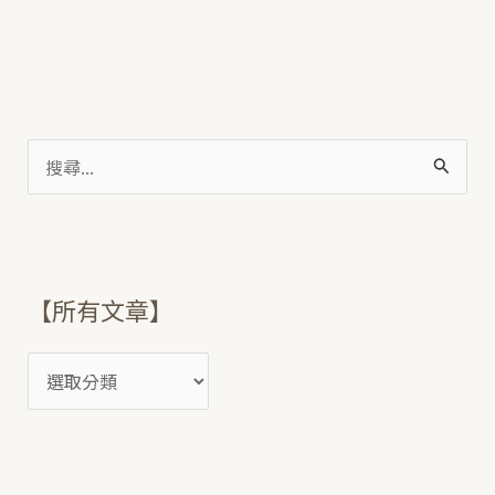
搜
尋
關
鍵
【所有文章】
字
: