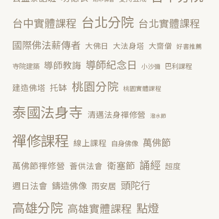
台北分院
台中實體課程
台北實體課程
國際佛法薪傳者
大佛日
大法身塔
大齋僧
好書推薦
導師紀念日
導師教誨
寺院建築
巴利課程
小沙彌
桃園分院
托缽
建造佛塔
桃園實體課程
泰國法身寺
清邁法身禪修營
潑水節
禪修課程
萬佛節
線上課程
自身佛像
誦經
衛塞節
萬佛節禪修營
薈供法會
超度
頭陀行
鑄造佛像
週日法會
雨安居
高雄分院
點燈
高雄實體課程