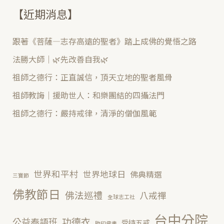
【近期消息】
跟著《菩薩—志存高遠的聖者》踏上成佛的覺悟之路
法勝大師｜🌿先改善自我🌿
祖師之德行：正直誠信，頂天立地的聖者風骨
祖師教誨｜援助世人：和樂團結的四攝法門
祖師之德行：嚴持戒律，清淨的僧伽風範
世界和平村
世界地球日
佛典精選
三寶節
佛教節日
佛法巡禮
八戒禪
全球志工社
台中分院
功德衣
公益泰語班
受持五戒
助印佛書