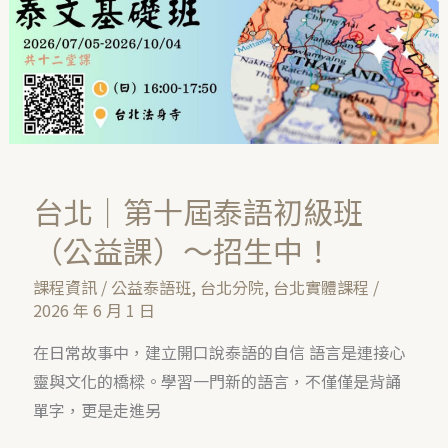
泰
語
初
級
班
（公
益
台北｜第十屆泰語初級班
課）
（公益課）～招生中！
～
課程資訊
/
公益泰語班
,
台北分院
,
台北實體課程
/
招
2026 年 6 月 1 日
生
中！
在日常故事中，建立開口說泰語的自信 語言是連接心
靈與文化的橋樑。學習一門新的語言，不僅僅是背誦
單字，更是走進另