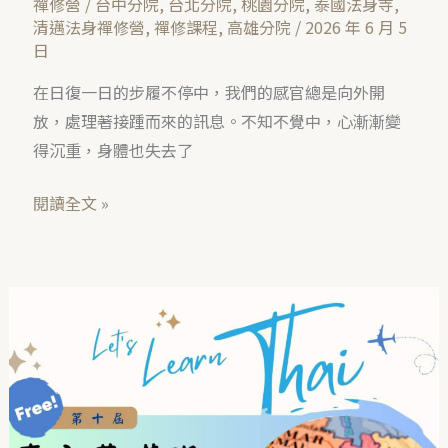
禪修營
/
台中分院
,
台北分院
,
桃園分院
,
泰國法身寺
,
與
清邁法身禪修營
,
禪修課程
,
高雄分院
/
2026 年 6 月 5
內
日
在
的
在日復一日的步履不停中，我們的感官總是向外開
清
放，處理著接踵而來的訊息。不知不覺中，心漸漸變
淨
得沉重，身體也失去了
相
閱讀全文 »
遇
台
北
｜
第
十
屆