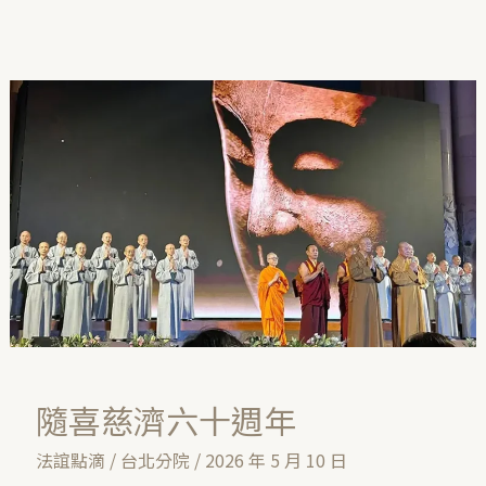
隨
喜
慈
濟
六
十
週
年
隨喜慈濟六十週年
法誼點滴
/
台北分院
/
2026 年 5 月 10 日