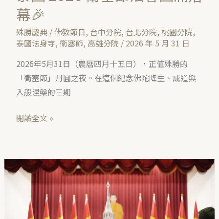
泰
幕🎉
國
殊勝慶典
/
佛教節日
,
台中分院
,
台北分院
,
桃園分院
,
2026
泰國法身寺
,
衛塞節
,
高雄分院
/
2026 年 5 月 31 日
衛
塞
2026年5月31日（農曆四月十五日），正值殊勝的
節
「衛塞節」月圓之夜。在這個紀念佛陀降生、成道與
法
入般涅槃的三期
會
閱讀全文 »
圓
滿
落
幕
恭
🎉
迎
2026
年