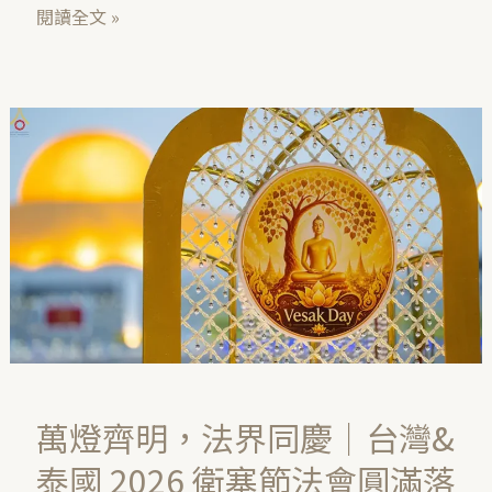
閱讀全文 »
萬
燈
齊
明，
法
界
同
慶
｜
台
萬燈齊明，法界同慶｜台灣&
灣
泰國 2026 衛塞節法會圓滿落
&