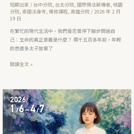
短期出家
/
台中分院
,
台北分院
,
國際佛法薪傳者
,
桃園
分院
,
泰國法身寺
,
禪修課程
,
高雄分院
/
2026 年 2 月
19 日
在繁忙的現代生活中，我們是否曾停下腳步問過自
己：生命的真正意義是什麼？ 兩千五百多年前，年輕
的悉達多太子放棄了
閱讀全文 »
台
北
｜
第
十