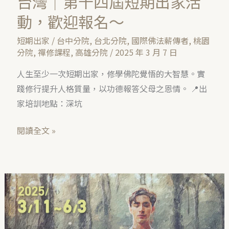
台灣｜第十四屆短期出家活
歡
迎
動，歡迎報名～
報
短期出家
/
台中分院
,
台北分院
,
國際佛法薪傳者
,
桃園
名
分院
,
禪修課程
,
高雄分院
/
2025 年 3 月 7 日
～
人生至少一次短期出家，修學佛陀覺悟的大智慧。實
踐修行提升人格質量，以功德報答父母之恩情。 📍出
家培訓地點：深坑
閱讀全文 »
台
北
｜
第