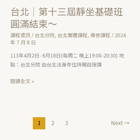
班
台北｜第十三屆靜坐基礎班
圓
圓滿結束～
滿
結
課程資訊
/
台北分院
,
台北實體課程
,
禪修課程
/
2024
束
年 7 月 8 日
～
113年4月2日- 6月18日(每周二 晚上19:00-20:30) 地
點：台北分院 由台北法身寺住持親自授課
閱讀全文 »
1
2
3
Next
→