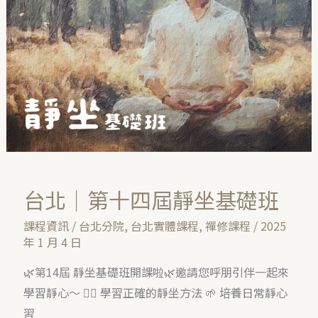
十
四
屆
靜
坐
基
礎
班
台北｜第十四屆靜坐基礎班
課程資訊
/
台北分院
,
台北實體課程
,
禪修課程
/
2025
年 1 月 4 日
🌿第14屆 靜坐基礎班開課啦🌿邀請您呼朋引伴一起來
學習靜心～ 🧘‍♀️ 學習正確的靜坐方法 🌱 培養日常靜心
習