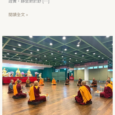
證實，靜坐對於舒 […]
閱讀全文 »
三
乘
傳
承
青
年
僧
眾
聚
會
|