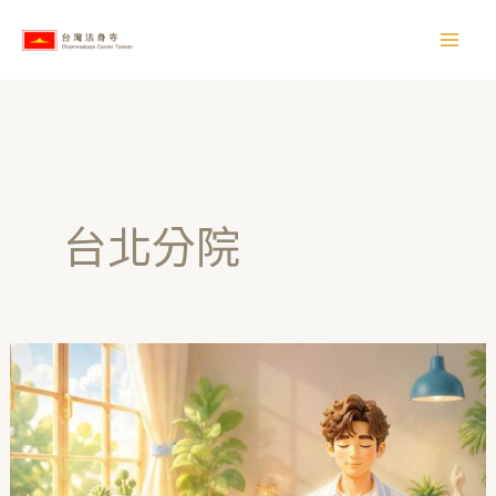
跳
【
至
所
主
有
要
文
內
章
容
】
台北分院
台
北
｜
第
十