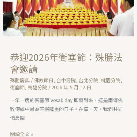
衛
塞
節：
殊
勝
法
恭迎2026年衛塞節：殊勝法
會
邀
會邀請
請
殊勝慶典
/
佛教節日
,
台中分院
,
台北分院
,
桃園分院
,
衛塞節
,
高雄分院
/
2026 年 5 月 12 日
一年一度的衛塞節 Vesak day 即將到來，這是南傳佛
教傳統中最為莊嚴隆重的日子。在這一天，我們共同
憶念關
閱讀全文 »