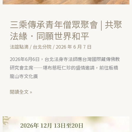
共
聚
三乘傳承青年僧眾聚會 | 共聚
法
緣．
法緣．同願世界和平
同
法誼點滴
/
台北分院
/
2026 年 6 月 7 日
願
世
2026年6月6日，台北法身寺法師應台灣國際藏傳佛教
界
研究會主席——堪布慈旺仁珍的盛情邀請，前往板橋
和
龍山寺文化廣
平
閱讀全文 »
🌿
2026