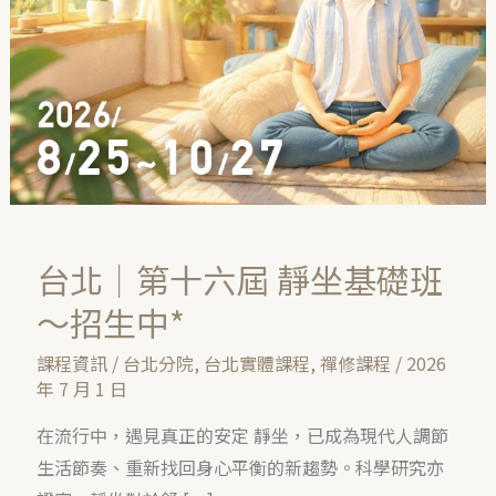
六
屆
靜
坐
基
礎
班
～
台北｜第十六屆 靜坐基礎班
招
生
～招生中*
中
課程資訊
/
台北分院
,
台北實體課程
,
禪修課程
/
2026
*
年 7 月 1 日
在流行中，遇見真正的安定 靜坐，已成為現代人調節
生活節奏、重新找回身心平衡的新趨勢。科學研究亦