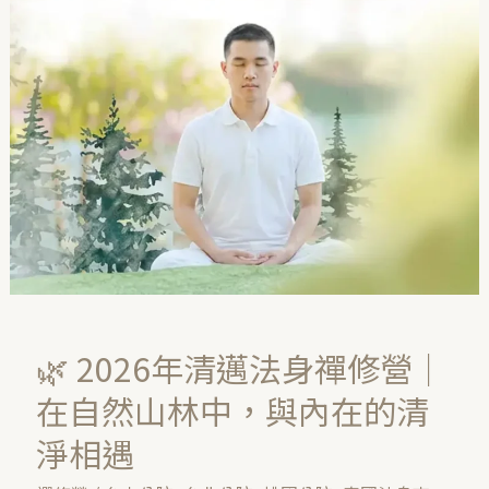
年
清
邁
法
身
禪
修
營
｜
在
自
🌿 2026年清邁法身禪修營｜
然
山
在自然山林中，與內在的清
林
淨相遇
中，