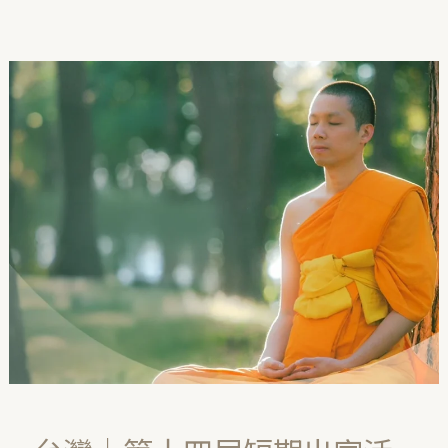
台
灣
｜
第
十
四
屆
短
期
出
家
活
動，