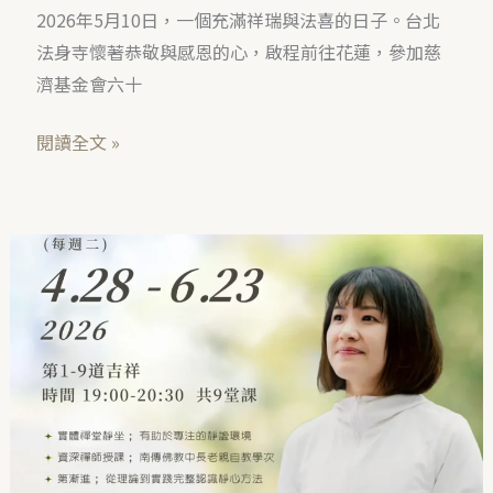
2026年5月10日，一個充滿祥瑞與法喜的日子。台北
法身寺懷著恭敬與感恩的心，啟程前往花蓮，參加慈
濟基金會六十
閱讀全文 »
台
北
｜
靜
坐
與
吉
祥