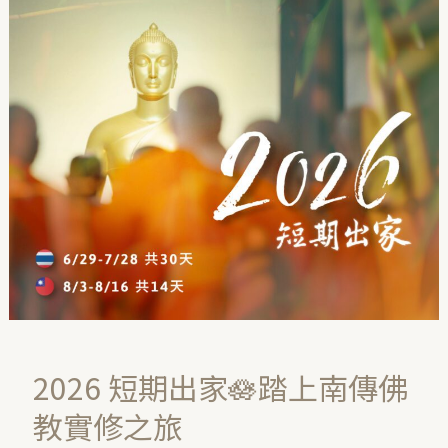
2026
短
期
出
家
🪷
踏
上
南
傳
佛
教
實
2026 短期出家🪷踏上南傳佛
修
之
教實修之旅
旅