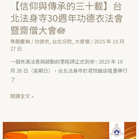
身
【信仰與傳承的三十載】台
寺
北法身寺30週年功德衣法會
30
暨齋僧大會🪷
週
年
殊勝慶典
/
功德衣
,
台北分院
,
大齋僧
/
2025 年 10 月
功
27 日
德
一個充滿法喜與感動的里程碑正式到來✨2025 年 10
衣
月 26 日（星期日），台北法身寺於君悅飯店隆重舉行
法
了
會
暨
閱讀全文 »
齋
僧
大
台
會
北
🪷