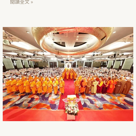
閱讀全文 »
【信
仰
與
傳
承
的
三
十
載】
台
北
法