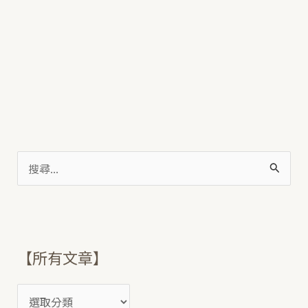
搜
尋
關
鍵
【所有文章】
字
: