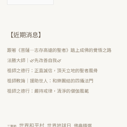
【近期消息】
跟著《菩薩—志存高遠的聖者》踏上成佛的覺悟之路
法勝大師｜🌿先改善自我🌿
祖師之德行：正直誠信，頂天立地的聖者風骨
祖師教誨｜援助世人：和樂團結的四攝法門
祖師之德行：嚴持戒律，清淨的僧伽風範
世界和平村
世界地球日
佛典精選
三寶節