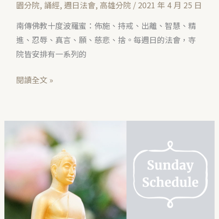
園分院
,
誦經
,
週日法會
,
高雄分院
/
2021 年 4 月 25 日
南傳佛教十度波羅蜜：佈施、持戒、出離、智慧、精
進、忍辱、真言、願、慈悲、捨。每週日的法會，寺
院皆安排有一系列的
閱讀全文 »
週
日
法
會
–
各
分