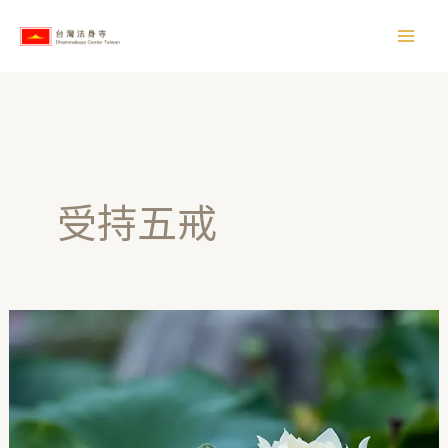
跳
【
至
所
主
有
要
文
內
章
容
】
受持五戒
認
識
八
戒
／