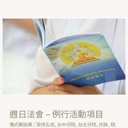
週
日
法
會
–
例
行
活
動
項
目
週日法會 – 例行活動項目
儀式解說庫
/
受持五戒
,
台中分院
,
台北分院
,
托缽
,
桃