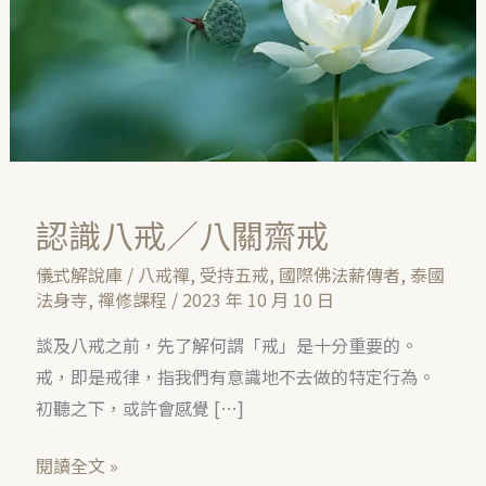
八
關
齋
戒
認識八戒／八關齋戒
儀式解說庫
/
八戒禪
,
受持五戒
,
國際佛法薪傳者
,
泰國
法身寺
,
禪修課程
/
2023 年 10 月 10 日
談及八戒之前，先了解何謂「戒」是十分重要的。
戒，即是戒律，指我們有意識地不去做的特定行為。
初聽之下，或許會感覺 […]
閱讀全文 »