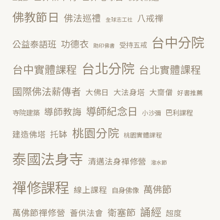
佛教節日
佛法巡禮
八戒禪
全球志工社
台中分院
功德衣
公益泰語班
受持五戒
助印佛書
台北分院
台中實體課程
台北實體課程
國際佛法薪傳者
大佛日
大法身塔
大齋僧
好書推薦
導師紀念日
導師教誨
寺院建築
巴利課程
小沙彌
桃園分院
托缽
建造佛塔
桃園實體課程
泰國法身寺
清邁法身禪修營
潑水節
禪修課程
萬佛節
線上課程
自身佛像
誦經
衛塞節
萬佛節禪修營
薈供法會
超度