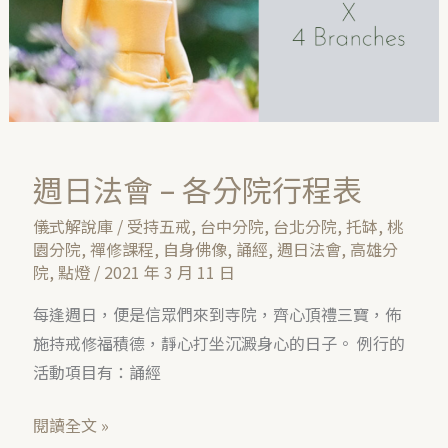
院
行
程
表
週日法會 – 各分院行程表
儀式解說庫
/
受持五戒
,
台中分院
,
台北分院
,
托缽
,
桃
園分院
,
禪修課程
,
自身佛像
,
誦經
,
週日法會
,
高雄分
院
,
點燈
/
2021 年 3 月 11 日
每逢週日，便是信眾們來到寺院，齊心頂禮三寶，佈
施持戒修福積德，靜心打坐沉澱身心的日子。 例行的
活動項目有：誦經
閱讀全文 »