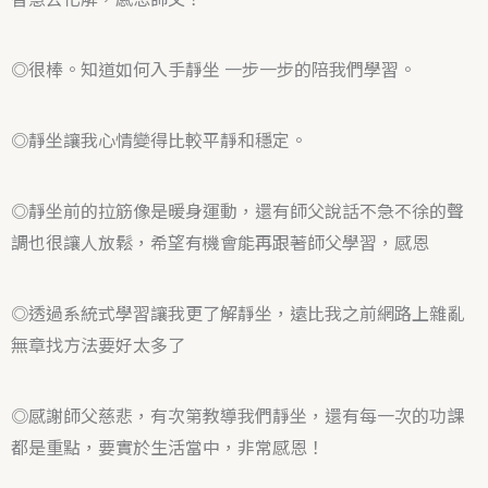
◎很棒。知道如何入手靜坐 一步一步的陪我們學習。
◎靜坐讓我心情變得比較平靜和穩定。
◎靜坐前的拉筋像是暖身運動，還有師父說話不急不徐的聲
調也很讓人放鬆，希望有機會能再跟著師父學習，感恩
◎透過系統式學習讓我更了解靜坐，遠比我之前網路上雜亂
無章找方法要好太多了
◎感謝師父慈悲，有次第教導我們靜坐，還有每一次的功課
都是重點，要實於生活當中，非常感恩！