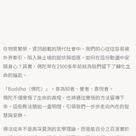
在物質繁榮、資訊超載的現代社會中，我們的心往往容易被
外界牽引，陷入無止境的起伏與追逐。如何在這份動盪中安
頓身心？其實，佛陀早在2500多年前就為我們留下了轉化生
命的鑰匙。
「Buddho（佛陀）」，意為知者、覺者、喜悅者。
佛陀不僅覺悟了生命的真相，也將通往覺悟的方法留傳下
來。這些教法猶如一盞明燈，引領我們一步步走向內在的智
慧與安樂。
佛法從來不是高深莫測的玄學理論，而是能百分之百落實於