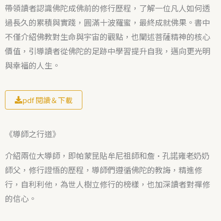
帶領讀者認識佛陀成佛前的修行歷程，了解一位凡人如何透
e
過長久的累積與實踐，圓滿十波羅蜜，最終成就佛果。書中
d
不僅介紹佛教對生命與宇宙的觀點，也闡述菩薩精神的核心
5
價值，引導讀者從佛陀的足跡中學習提升自我，邁向更光明
o
與幸福的人生。
u
t
o
pdf 閱讀＆下載
f
5
《導師之行道》
介紹兩位大導師，即
帕蒙昆貼牟尼祖師和詹·孔諾雍老奶奶
師父
，修行證悟的歷程，導師們遵循佛陀的教誨，精進修
行，自利利他，為世人樹立修行的榜樣，也加深讀者對禪修
的信心。