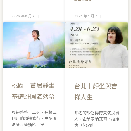
2026 年 6 月 7 日
2026 年 5 月 21 日
桃園｜首屆靜坐
台北｜靜坐與吉
基礎班圓滿落幕
祥人生
經過整整十二週、連續三
知名的矽谷傳奇天使投資
個月的精進修行，由桃園
人、企業家納瓦爾·拉維
法身寺舉辦的「第
肯（Naval