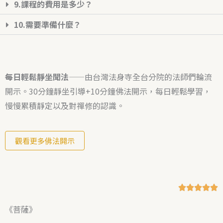
9.課程的費用是多少？
10.需要準備什麼？
每日輕鬆靜坐聞法
——由台灣法身寺全台分院的法師們輪流
開示。30分鐘靜坐引導+10分鐘佛法開示，每日輕鬆學習，
慢慢累積靜定以及對禪修的認識。
觀看更多佛法開示
R





a
《菩薩》
t