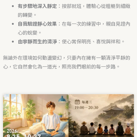
有步驟地深入靜定
：按部就班，體驗心從粗糙到細緻
的轉變。
自我驗證靜心效果
：在每一次的練習中，親自見證內
心的蛻變。
由寧靜而生的清淨
：使心常保明亮、喜悅與祥和。
無論外在環境如何動盪變幻，只要內在擁有一顆清淨平靜的
心，它自然會化為一道光，照亮我們眼前的每一步路。
頁
頁
頁
頁
面
面
面
面