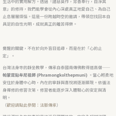
生活中的實用解方。透過「諸惡莫作，眾善奉行，自淨其
意」的修持，我們能學會從內心深處真正地愛自己、為自己
止息層層煩惱。這是一份跨越時空的邀請，帶領您找回本自
具足的自性光明，成就真正的離苦得樂。
覺醒的關鍵，不在於向外盲目追尋，而是在於「心的止
定」。
台灣法身寺的靜坐教學，傳承自泰國南傳佛教得道高僧——
帕蒙昆貼牟尼祖師 (Phramongkolthepmuni)
。當心輕柔地
安住於身體中心時，內在的寧靜與喜悅將逐漸顯現。依循法
身禪修的修習次第，修習者能逐步深入體驗心的安定與清
明。
（
歡迎請點此參閱：法脈傳承
）