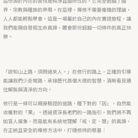
這份源於內在的喜悅是純淨且國際性的，它完全超越了國
界、宗教與種族的界限。在這裡，禪修不需要複雜的理論，
人人都能輕鬆學會。這是一場屬於自己的內在實證旅程，讓
我們能親自發掘生命真諦，體會那份超越一切條件的真正快
樂。
「欲知山上路，須問過來人。」在修行的路上，正確的引導
能讓我們少走彎路，承接歷代高僧大德的智慧，清晰看見通
往解脫與清淨的方向。
修行是一條可以親身驗證的道路，種下對的「因」，自然能
收穫對的「果」。透過資深長老們的一路指引，我們將不再
如盲人摸象，而是能有系統地理解「戒、定、慧」的真諦，
在正統且安全的禪修方法中，打穩修持的根基：