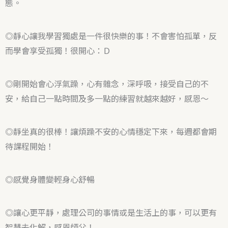
態。
d
5
◎靜心讓我學習獨處是一件很快樂的事！不會害怕孤單，反
o
而學會享受孤獨！很開心：Ｄ
u
t
o
◎剛開始會心浮氣躁，心有雜念，深呼吸，接受自己的不
f
安，給自己一點時間及多一點的練習就越來越好，感恩～
5
◎靜坐真的很棒！讓煩躁不安的心情穩定下來，每週都會期
待課程開始！
◎感覺身體變輕身心舒暢
◎讓心更平靜，處理公司的事情或是生活上的事，可以更有
智慧去化解，感恩師父！