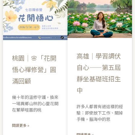
高雄｜學習調伏
桃園｜🌸「花開
自心——第五屆
悟心禪修營」圓
靜坐基礎班招生
滿回顧
中
幾十年的溫修守護，換來
一場異鄉山林的心靈花開
許多人都曾有過這樣的經
在繁華喧囂的桃
驗：即使放下工作、關掉
手機，腦海中的思
閱讀更多 »
閱讀更多 »