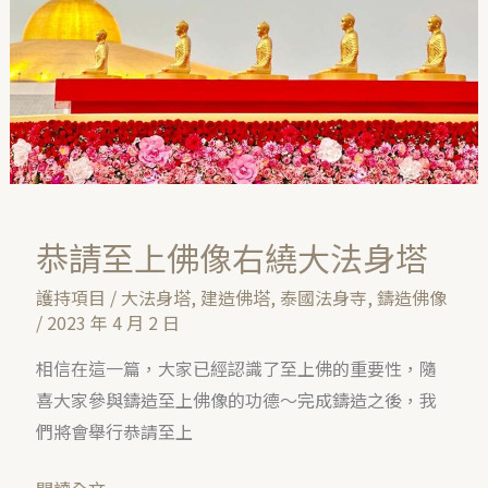
像
右
繞
大
法
身
塔
恭請至上佛像右繞大法身塔
護持項目
/
大法身塔
,
建造佛塔
,
泰國法身寺
,
鑄造佛像
/
2023 年 4 月 2 日
相信在這一篇，大家已經認識了至上佛的重要性，隨
喜大家參與鑄造至上佛像的功德～完成鑄造之後，我
們將會舉行恭請至上