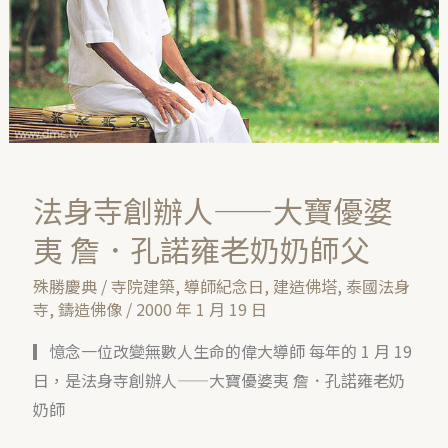
人
——
大
寶
優
婆
夷
法身寺創辦人——大寶優婆
詹．
夷 詹．孔諾雍老奶奶師父
孔
諾
殊勝慶典
/
寺院建築
,
導師紀念日
,
建造佛塔
,
泰國法身
雍
寺
,
鑄造佛像
/
2000 年 1 月 19 日
老
▎憶念一位改變無數人生命的偉大導師 每年的 1 月 19
奶
日，是法身寺創辦人——大寶優婆夷 詹．孔諾雍老奶
奶
奶師
師