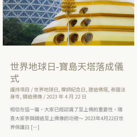
寶
島
天
塔
落
成
儀
世界地球日-寶島天塔落成儀
式
式
護持項目
/
世界地球日
,
導師紀念日
,
建造佛塔
,
泰國法
身寺
,
鑄造佛像
/
2023 年 4 月 22 日
相信在這一篇，大家已經認識了至上佛的重要性，隨
喜大家參與鑄造至上佛像的功德～ 2023年4月22日世
界保護日 […]