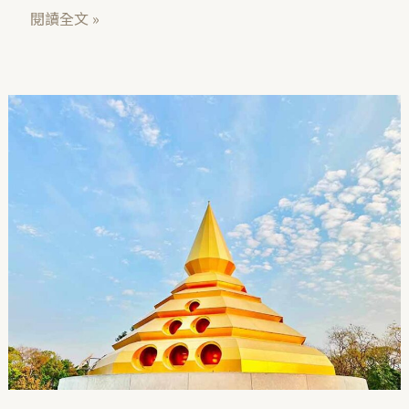
閱讀全文 »
鑄
造
至
上
佛
像
＠
寶
島
天
塔