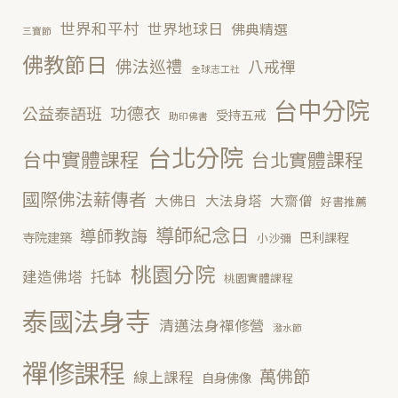
世界和平村
世界地球日
佛典精選
三寶節
佛教節日
佛法巡禮
八戒禪
全球志工社
台中分院
功德衣
公益泰語班
受持五戒
助印佛書
台北分院
台中實體課程
台北實體課程
國際佛法薪傳者
大佛日
大法身塔
大齋僧
好書推薦
導師紀念日
導師教誨
寺院建築
巴利課程
小沙彌
桃園分院
托缽
建造佛塔
桃園實體課程
泰國法身寺
清邁法身禪修營
潑水節
禪修課程
萬佛節
線上課程
自身佛像