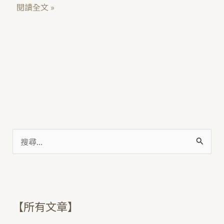
父
閱讀全文 »
搜
尋
關
鍵
【所有文章】
字
: