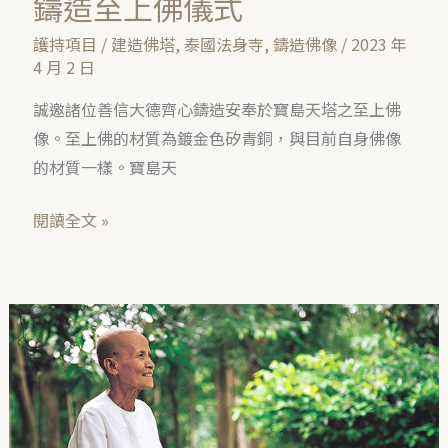
鑄造至上佛儀式
護持項目
/
建造佛塔
,
泰國法身寺
,
鑄造佛像
/
2023 年
4 月 2 日
誠邀諸位善信大德齊心鑄造安奉於寶島天塔之至上佛
像。至上佛的材質為鍍金色矽青銅，與目前自身佛像
的材質一樣。寶島天
閱讀全文 »
法
身
寺
創
辦