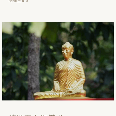
閱讀全文 »
鑄
造
至
上
佛
儀
式