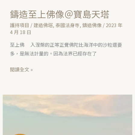
鑄造至上佛像＠寶島天塔
護持項目
/
建造佛塔
,
泰國法身寺
,
鑄造佛像
/
2023 年
4 月 18 日
至上佛 入涅槃的正等正覺佛陀比海洋中的沙粒還要
多，是無法計量的。因為法界已經存在了
閱讀全文 »
恭
請
至
上
佛