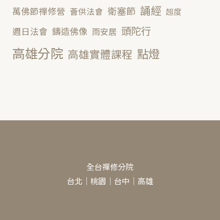
誦經
衛塞節
萬佛節禪修營
薈供法會
超度
頭陀行
鑄造佛像
週日法會
雨安居
高雄分院
點燈
高雄實體課程
全台禪修分院
台北
｜
桃園
｜
台中
｜
高雄