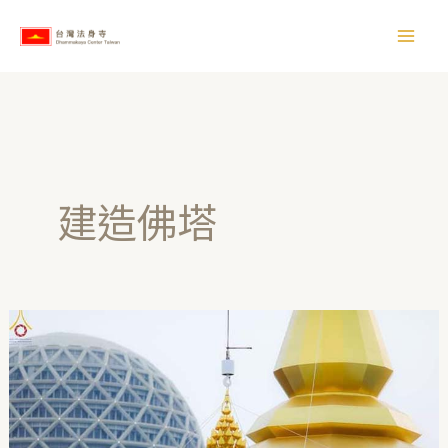
跳
【
至
所
主
有
要
文
內
章
容
】
建造佛塔
世
界
地
球
日-