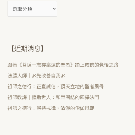
【近期消息】
跟著《菩薩—志存高遠的聖者》踏上成佛的覺悟之路
法勝大師｜🌿先改善自我🌿
祖師之德行：正直誠信，頂天立地的聖者風骨
祖師教誨｜援助世人：和樂團結的四攝法門
祖師之德行：嚴持戒律，清淨的僧伽風範