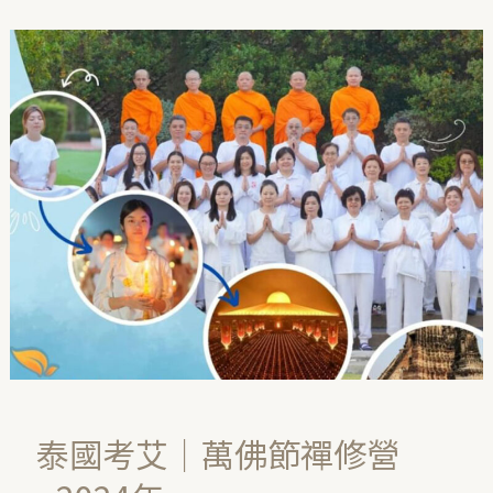
泰
國
考
艾
｜
萬
佛
節
禪
修
營
_2024
年
泰國考艾｜萬佛節禪修營