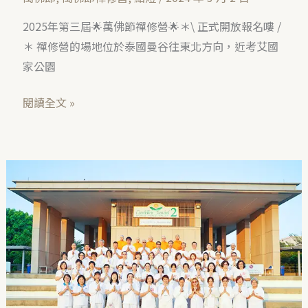
2025年第三屆🌟萬佛節禪修營🌟＊\ 正式開放報名嘍 /
＊ 禪修營的場地位於泰國曼谷往東北方向，近考艾國
家公園
閱讀全文 »
2024
年
萬
佛
節
禪
修