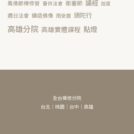
誦經
衛塞節
萬佛節禪修營
薈供法會
超度
頭陀行
鑄造佛像
週日法會
雨安居
高雄分院
點燈
高雄實體課程
全台禪修分院
台北
｜
桃園
｜
台中
｜
高雄