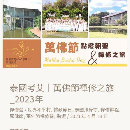
佛
節
禪
修
之
旅
_2023
年
泰國考艾｜萬佛節禪修之旅
_2023年
禪修營
/
世界和平村
,
佛教節日
,
泰國法身寺
,
禪修課程
,
萬佛節
,
萬佛節禪修營
,
點燈
/
2023 年 4 月 18 日