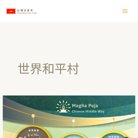
跳
【
至
所
主
有
要
文
內
章
容
】
世界和平村
泰
國
考
艾
｜