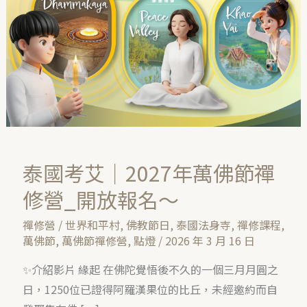
2027
年
萬
佛
節
禪
修
營
泰國考艾｜2027年萬佛節禪
_
開
修營_開放報名～
放
禪修營
/
世界和平村
,
佛教節日
,
泰國法身寺
,
禪修課程
,
報
萬佛節
,
萬佛節禪修營
,
點燈
/
2026 年 3 月 16 日
名
✨介紹影片 緣起 在佛陀覺悟後不久的一個三月月圓之
～
日，1250位已證得阿羅漢果位的比丘，未經邀約而自