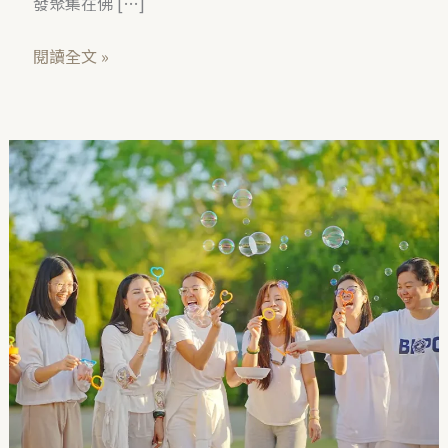
發聚集在佛 […]
閱讀全文 »
2026
年
萬
佛
節
禪
修
營
_
第
四