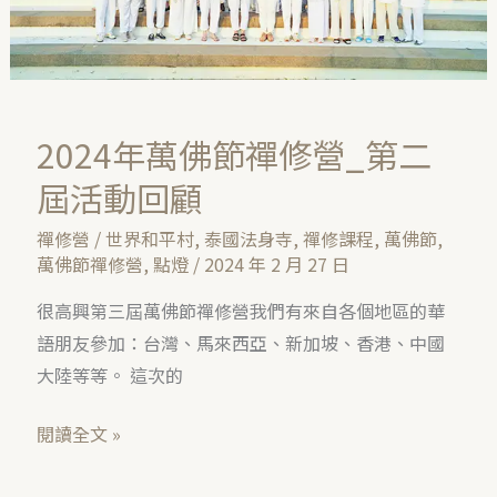
營
_
第
二
屆
2024年萬佛節禪修營_第二
活
屆活動回顧
動
回
禪修營
/
世界和平村
,
泰國法身寺
,
禪修課程
,
萬佛節
,
顧
萬佛節禪修營
,
點燈
/
2024 年 2 月 27 日
很高興第三屆萬佛節禪修營我們有來自各個地區的華
語朋友參加：台灣、馬來西亞、新加坡、香港、中國
大陸等等。 這次的
閱讀全文 »