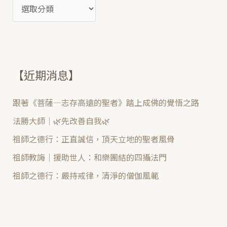
【近期消息】
跟著《菩薩—志存高遠的聖者》踏上成佛的覺悟之路
法勝大師｜🌿先改善自我🌿
祖師之德行：正直誠信，頂天立地的聖者風骨
祖師教誨｜援助世人：和樂團結的四攝法門
祖師之德行：嚴持戒律，清淨的僧伽風範