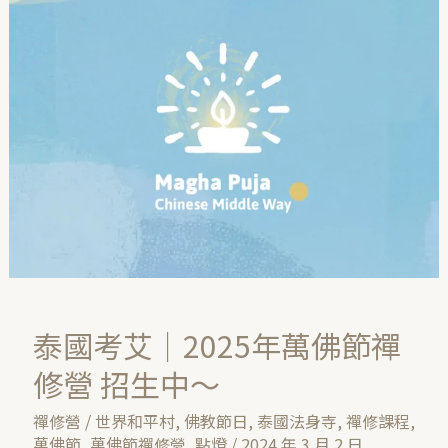
國
考
艾
｜
2025
年
萬
佛
節
禪
修
營
泰國考艾｜2025年萬佛節禪
招
修營 招生中～
生
中
禪修營
/
世界和平村
,
佛教節日
,
泰國法身寺
,
禪修課程
,
萬佛節
,
萬佛節禪修營
,
點燈
/
2024 年 3 月 2 日
～