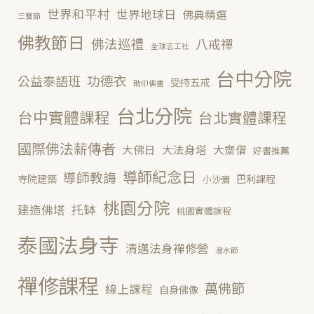
世界和平村
世界地球日
佛典精選
三寶節
佛教節日
佛法巡禮
八戒禪
全球志工社
台中分院
功德衣
公益泰語班
受持五戒
助印佛書
台北分院
台中實體課程
台北實體課程
國際佛法薪傳者
大佛日
大法身塔
大齋僧
好書推薦
導師紀念日
導師教誨
寺院建築
巴利課程
小沙彌
桃園分院
托缽
建造佛塔
桃園實體課程
泰國法身寺
清邁法身禪修營
潑水節
禪修課程
萬佛節
線上課程
自身佛像