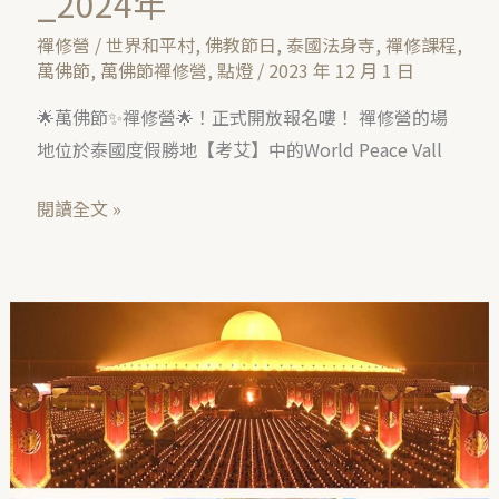
_2024年
禪修營
/
世界和平村
,
佛教節日
,
泰國法身寺
,
禪修課程
,
萬佛節
,
萬佛節禪修營
,
點燈
/
2023 年 12 月 1 日
🌟萬佛節✨禪修營🌟！正式開放報名嘍！ 禪修營的場
地位於泰國度假勝地【考艾】中的World Peace Vall
閱讀全文 »
泰
國
考
艾
｜
萬