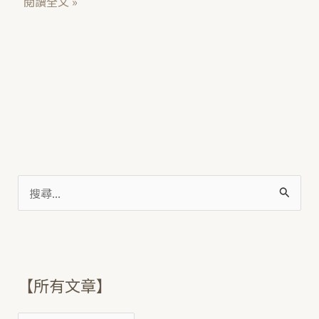
閱讀全文 »
搜
尋
關
鍵
【所有文章】
字
: