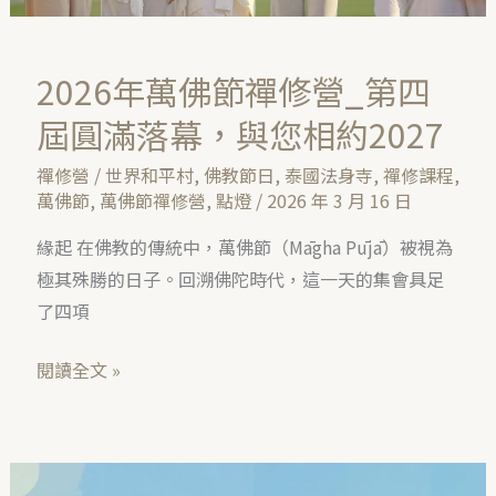
屆
圓
2026年萬佛節禪修營_第四
滿
落
屆圓滿落幕，與您相約2027
幕，
禪修營
/
世界和平村
,
佛教節日
,
泰國法身寺
,
禪修課程
,
與
萬佛節
,
萬佛節禪修營
,
點燈
/
2026 年 3 月 16 日
您
緣起 在佛教的傳統中，萬佛節（Māgha Pūjā）被視為
相
極其殊勝的日子。回溯佛陀時代，這一天的集會具足
約
了四項
2027
閱讀全文 »
泰