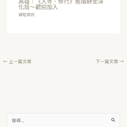
高雄｜《入寺．修行》進階靜坐深
化班～歡迎加入
課程資訊
←
上一篇文章
下一篇文章
→
搜