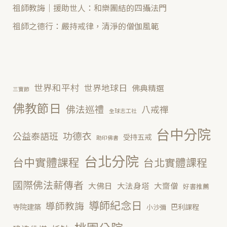
祖師教誨｜援助世人：和樂團結的四攝法門
祖師之德行：嚴持戒律，清淨的僧伽風範
世界和平村
世界地球日
佛典精選
三寶節
佛教節日
佛法巡禮
八戒禪
全球志工社
台中分院
功德衣
公益泰語班
受持五戒
助印佛書
台北分院
台中實體課程
台北實體課程
國際佛法薪傳者
大佛日
大法身塔
大齋僧
好書推薦
導師紀念日
導師教誨
寺院建築
巴利課程
小沙彌