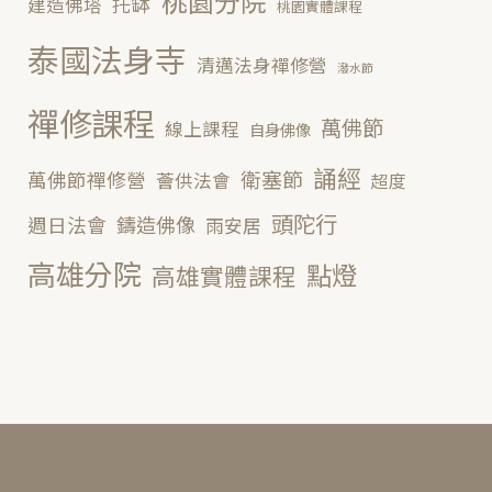
桃園分院
托缽
建造佛塔
桃園實體課程
泰國法身寺
清邁法身禪修營
潑水節
禪修課程
萬佛節
線上課程
自身佛像
誦經
衛塞節
萬佛節禪修營
薈供法會
超度
頭陀行
鑄造佛像
週日法會
雨安居
高雄分院
點燈
高雄實體課程