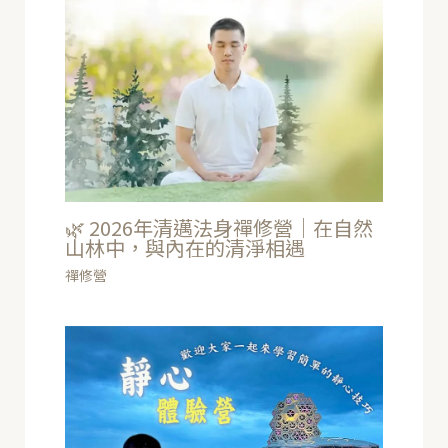
🌿 2026年清邁法身禪修營｜在自然
山林中，與內在的清淨相遇
禪修營