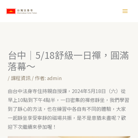
跳
【
至
所
主
有
要
文
內
章
容
台中｜5/18舒級一日禪，圓滿
】
落幕～
/
課程資訊
/ 作者:
admin
由台中法身寺住持親自授課，2024年5月18日（六）從
早上10點到下午4點半，一日密集的禪修靜坐，我們學習
到了靜心的方法，也在練習中各自有不同的體驗，大家
一起靜坐享受寧靜的磁場共振，是不是意猶未盡呢？歡
迎下次繼續來參加喔！