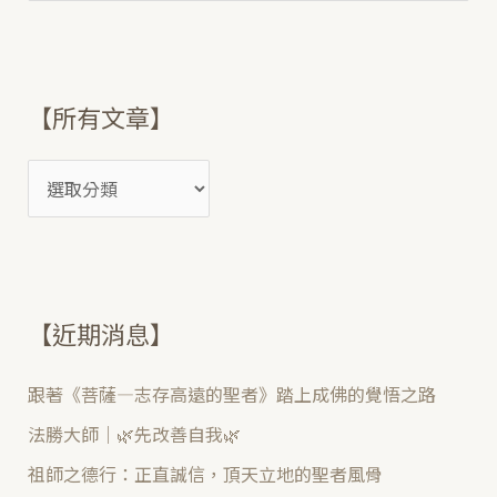
尋
關
鍵
【所有文章】
字
:
【近期消息】
跟著《菩薩—志存高遠的聖者》踏上成佛的覺悟之路
法勝大師｜🌿先改善自我🌿
祖師之德行：正直誠信，頂天立地的聖者風骨