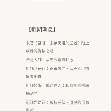
【近期消息】
跟著《菩薩—志存高遠的聖者》踏上
成佛的覺悟之路
法勝大師｜🌿先改善自我🌿
祖師之德行：正直誠信，頂天立地的
聖者風骨
祖師教誨｜援助世人：和樂團結的四
攝法門
祖師之德行：嚴持戒律，清淨的僧伽
風範