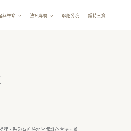
程與禪修
法訊專欄
聯絡分院
護持三寶
班
授課，帶您有系統地掌握靜心方法，養