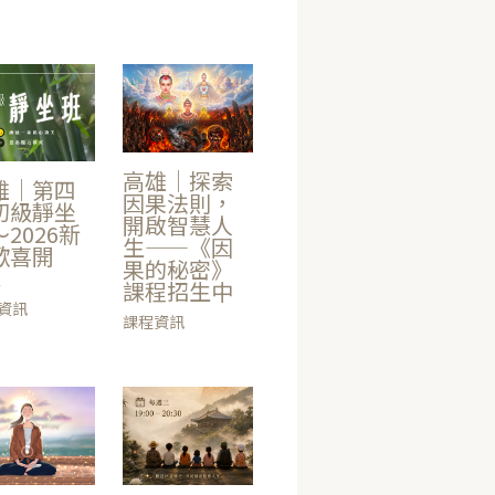
高雄｜探索
雄｜第四
因果法則，
初級靜坐
開啟智慧人
2026新
生——《因
歡喜開
果的秘密》
！
課程招生中
資訊
課程資訊