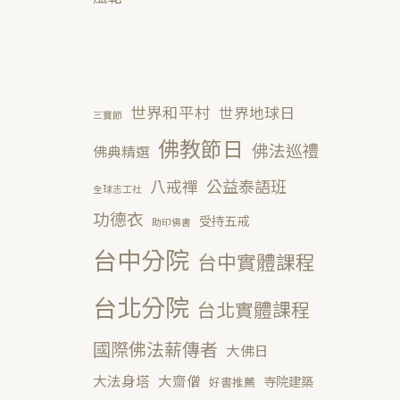
世界和平村
世界地球日
三寶節
佛教節日
佛法巡禮
佛典精選
公益泰語班
八戒禪
全球志工社
功德衣
受持五戒
助印佛書
台中分院
台中實體課程
台北分院
台北實體課程
國際佛法薪傳者
大佛日
大法身塔
大齋僧
寺院建築
好書推薦