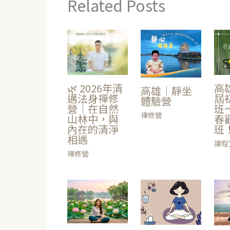
Related Posts
高
🌿 2026年清
高雄｜靜坐
屆
邁法身禪修
體驗營
班～
營｜在自然
禪修營
春
山林中，與
班
內在的清淨
相遇
課程
禪修營