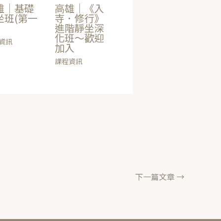
雄｜基礎
高雄｜《入
坐班(第一
寺．修行》
進階靜坐深
化班～歡迎
資訊
加入
課程資訊
下一篇文章
→