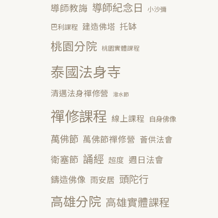
導師紀念日
導師教誨
小沙彌
托缽
建造佛塔
巴利課程
桃園分院
桃園實體課程
泰國法身寺
清邁法身禪修營
潑水節
禪修課程
線上課程
自身佛像
萬佛節
萬佛節禪修營
薈供法會
誦經
衛塞節
週日法會
超度
頭陀行
鑄造佛像
雨安居
高雄分院
高雄實體課程