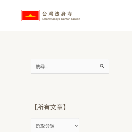
跳
【
至
所
主
有
要
文
內
章
容
】
搜
尋
關
鍵
字
【所有文章】
: