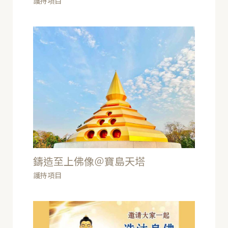
護持項目
鑄造至上佛像＠寶島天塔
護持項目