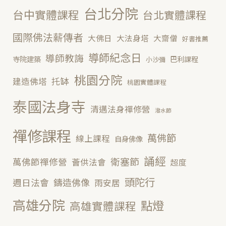
台北分院
台中實體課程
台北實體課程
國際佛法薪傳者
大佛日
大法身塔
大齋僧
好書推薦
導師紀念日
導師教誨
寺院建築
巴利課程
小沙彌
桃園分院
托缽
建造佛塔
桃園實體課程
泰國法身寺
清邁法身禪修營
潑水節
禪修課程
萬佛節
線上課程
自身佛像
誦經
衛塞節
萬佛節禪修營
薈供法會
超度
頭陀行
鑄造佛像
週日法會
雨安居
高雄分院
點燈
高雄實體課程