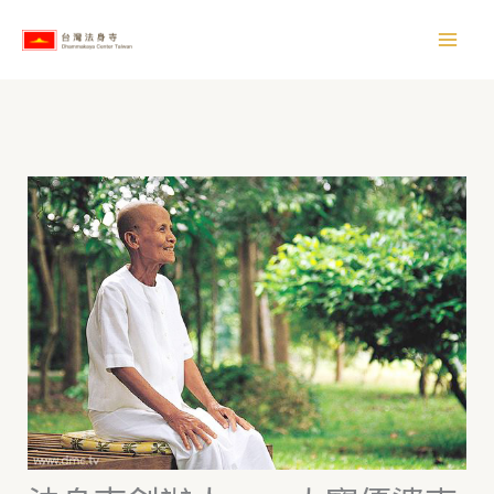
跳
【
至
所
主
有
要
文
內
章
容
】