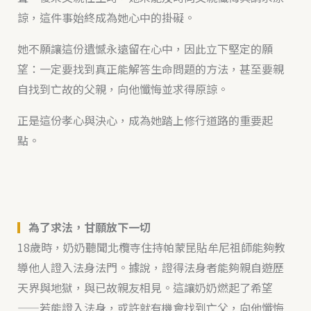
諒，這件事始終成為她心中的掛礙。
她不願讓這份遺憾永遠留在心中，因此立下堅定的願
望：一定要找到真正能解答生命問題的方法，甚至要親
自找到亡故的父親，向他懺悔並求得原諒。
正是這份孝心與決心，成為她踏上修行道路的重要起
點。
▎
為了求法，甘願放下一切
18歲時，奶奶聽聞北欖寺住持帕蒙昆貼牟尼祖師能夠教
導他人證入法身法門。據說，證得法身者能夠親自遊歷
天界與地獄，與已故親友相見。這讓奶奶燃起了希望
——若能證入法身，或許就有機會找到亡父，向他懺悔