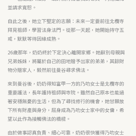
並請求寬恕。
自此之後，她立下堅定的志願：未來一定要前往北欖寺
拜見祖師，學習法身法門。從那一天起，她開始持守五
戒，默默等待因緣成熟。
26歲那年，奶奶終於下定決心離開家鄉。她辭別母親與
兄弟姊妹，將屬於自己的田地贈予出家的弟弟，其餘財
物分贈家人，毅然前往曼谷尋求佛法。
來到曼谷後，奶奶得知富甲一方的乃叻女士是北欖寺的
重要護法，長年護持祖師與寺院。雖然自己原本也能過
著安穩無憂的生活，但為了尋找修行的機會，她甘願放
下所有財產與身分，屈身成為乃叻女士家中的女傭，希
望以此作為接觸佛法的橋樑。
由於做事認真負責、細心可靠，奶奶很快獲得乃叻女士