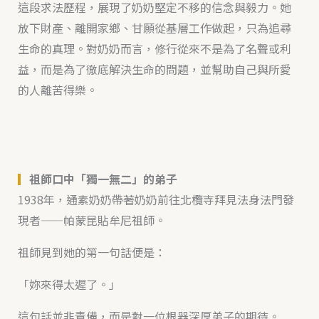
這段求法歷程，展現了奶奶堅定不移的信念與毅力。她
放下財產、離開家鄉、甘願從基層工作做起，只為追尋
生命的真理。對奶奶而言，修行從來不是為了名聲或利
益，而是為了徹底解決生命的問題，並幫助自己與所愛
的人離苦得樂。
▎
祖師口中「獨一無二」的弟子
1938年，通素奶奶帶著奶奶前往北欖寺拜見法身法門發
現者——帕蒙昆貼牟尼祖師。
祖師見到她的第一句話便是：
「妳來得太遲了。」
這句話並非責備，而是對一位根器深厚弟子的期待。