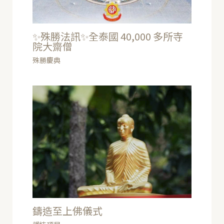
✨殊勝法訊✨全泰國 40,000 多所寺
院大齋僧
殊勝慶典
鑄造至上佛儀式