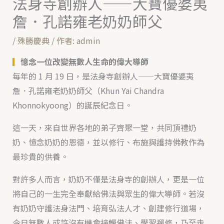
法身寺創辦人——大寶優婆夷
詹．孔諾雍老奶奶師父
/
殊勝慶典
/ 作者:
admin
▎
憶念一位改變無數人生命的偉大導師
每年的 1 月 19 日，是法身寺創辦人——大寶優婆夷
詹．孔諾雍老奶奶師父（Khun Yai Chandra
Khonnokyoong）的誕辰紀念日。
這一天，來自世界各地的弟子齊聚一堂，共同頂禮奶
奶、憶念奶奶的恩德，並以修行、布施與護持佛教作為
最珍貴的供養。
對許多人而言，奶奶不僅是法身寺的創辦人，更是一位
將自己的一生完全奉獻給佛法與眾生的偉大導師。若沒
有奶奶守護法身法門、培育弘法人才、創建修行道場，
今日無數人或許沒有機會接觸佛法、學習禪修，乃至走