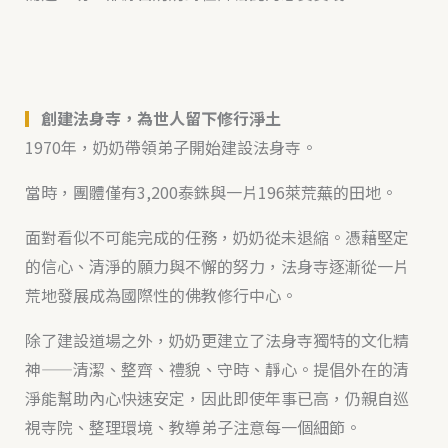
▎
創建法身寺，為世人留下修行淨土
1970年，奶奶帶領弟子開始建設法身寺。
當時，團體僅有3,200泰銖與一片196萊荒蕪的田地。
面對看似不可能完成的任務，奶奶從未退縮。憑藉堅定
的信心、清淨的願力與不懈的努力，法身寺逐漸從一片
荒地發展成為國際性的佛教修行中心。
除了建設道場之外，奶奶更建立了法身寺獨特的文化精
神——清潔、整齊、禮貌、守時、靜心。提倡外在的清
淨能幫助內心快速安定，因此即使年事已高，仍親自巡
視寺院、整理環境、教導弟子注意每一個細節。