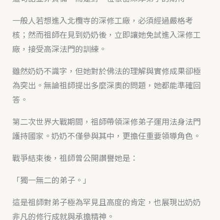
一般人若想進入北欖寺的深修工廠，必須經過嚴格考
核；然而祖師在見到奶奶後，立即讓她免試進入深修工
廠，接受高深法門的訓練。
雖然奶奶不識字，但她對於佛法的理解與實修成果卻極
為突出。無論祖師提出多麼深奧的問題，她都能準確回
答。
第二次世界大戰期間，祖師帶領深修弟子運用法身法門
護持國家。奶奶不僅參與其中，更擔任重要領導角色。
戰爭結束後，祖師曾公開讚譽她是：
「獨一無二的弟子。」
這是祖師對弟子極為罕見且高度的肯定，也展現出奶奶
非凡的修行成就與承擔精神。