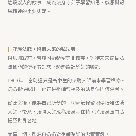
這段感人的故事，成為法身寺弟子學習知恩、感恩與報
恩精神的重要典範。
▎
守護法脈，培育未來的弘法者
祖師圓寂前，曾囑咐奶奶留守北欖寺，等待未來肩負弘
法使命的傳承者到來。奶奶謹記導師的囑託。
1963年，當時還只是高中生的法勝大師前來學習禪修。
奶奶很快認出，他正是祖師曾提及的法身法門傳承者。
從此之後，她將自己所學的一切毫無保留地傳授給法勝
大師。後來，法勝大師成為法身寺住持，將法身法門弘
揚至世界各地。
而這一切，都源自奶奶對祖師囑託的忠實實踐。