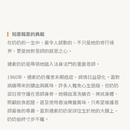
▎
知恩報恩的典範
在奶奶的一生中，最令人感動的，不只是她的修行境
界，更是她對恩師的感恩之心。
通素奶奶是帶領她踏入法身法門的重要恩師。
1960年，通素奶奶罹患末期癌症，病情日益惡化。面對
病痛帶來的膿血與異味，許多人難免心生退縮，但奶奶
卻日夜守護在恩師身旁。她親自清洗穢衣、擦拭身體、
照顧飲食起居，甚至使用香油掩蓋異味，只希望維護恩
師最後的尊嚴。直到通素奶奶安詳往生於她的大腿上，
奶奶始終寸步不離。