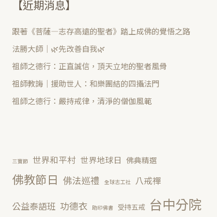
【近期消息】
跟著《菩薩—志存高遠的聖者》踏上成佛的覺悟之路
法勝大師｜🌿先改善自我🌿
祖師之德行：正直誠信，頂天立地的聖者風骨
祖師教誨｜援助世人：和樂團結的四攝法門
祖師之德行：嚴持戒律，清淨的僧伽風範
世界和平村
世界地球日
佛典精選
三寶節
佛教節日
佛法巡禮
八戒禪
全球志工社
台中分院
功德衣
公益泰語班
受持五戒
助印佛書