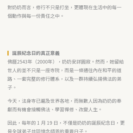
對奶奶而言，修行不只是打坐，更體現在生活中的每一
個動作與每一份責任之中。
▎
誕辰紀念日的真正意義
佛曆2543年（2000年），奶奶安詳圓寂。然而，她留給
世人的並不只是一座寺院，而是一條通往內在和平的道
路、一套完整的修行體系，以及一群持續弘揚佛法的弟
子。
今天，法身寺已遍及世界各地，而無數人因為奶奶的奉
獻而有機會接觸佛法、學習禪修、改變人生。
因此，每年的 1 月 19 日，不僅是奶奶的誕辰紀念日，更
是全球弟子共同憶念師恩的重要日子。