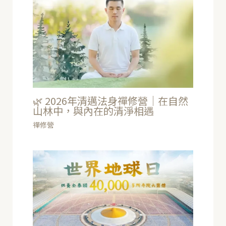
🌿 2026年清邁法身禪修營｜在自然
山林中，與內在的清淨相遇
禪修營