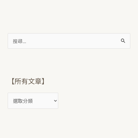
搜
尋
關
鍵
【所有文章】
字
: