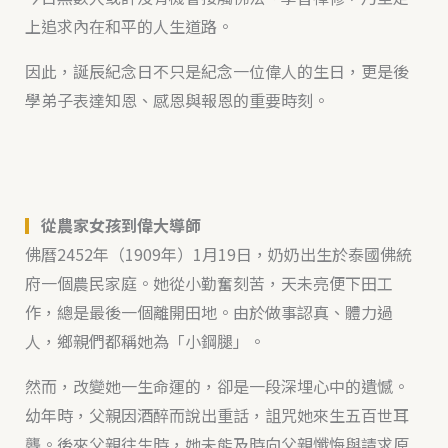
上追求內在和平的人生道路。
因此，誕辰紀念日不只是紀念一位偉人的生日，更是後
學弟子表達知恩、感恩與報恩的重要時刻。
▎
從農家女孩到偉大導師
佛曆2452年（1909年）1月19日，奶奶出生於泰國佛統
府一個農民家庭。她從小勤奮刻苦，天未亮便下田工
作，總是最後一個離開田地。由於做事認真、體力過
人，鄉親們都稱她為「小鋼腿」。
然而，改變她一生命運的，卻是一段深埋心中的遺憾。
幼年時，父親因酒醉而說出重話，詛咒她來生五百世耳
聾。後來父親往生時，她未能及時向父親懺悔與請求原