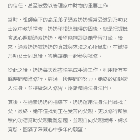
的信任，甚至被委以管理家中財物的重要工作。
當時，祖師座下的高足弟子通素奶奶經常受邀到乃叻女
士家中教導禪修。奶奶珍惜這難得的因緣，總是把握機
會悉心照顧通素奶奶，希望能夠跟隨她學習打坐。後
來，通素奶奶被奶奶的真誠與求法之心所感動，在徵得
乃叻女士同意後，答應讓她一起參與禪修。
從此之後，奶奶每天都盡快完成手邊工作，利用所有空
餘時間精進修行。經過一段時間的努力，她終於如願證
入法身，並持續深入修習，逐漸精通法身法門。
其後，在通素奶奶的指導下，奶奶運用法身法門尋找亡
父。最終，她不僅找到正在受苦的父親，更以修行所累
積的功德幫助父親脫離惡趣，並親自向父親懺悔、請求
寬恕，圓滿了深藏心中多年的願望。