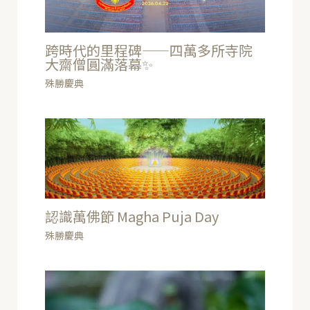
跨時代的里程碑——四萬多所寺院
大齋僧圓滿落幕✨
殊勝慶典
認識萬佛節 Magha Puja Day
殊勝慶典