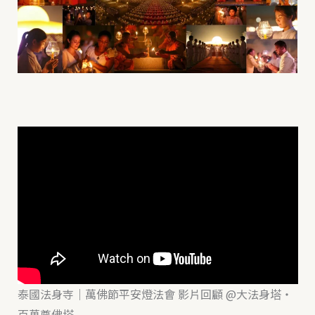
泰國法身寺｜萬佛節平安燈法會 影片回顧 @大法身塔・
百萬尊佛塔