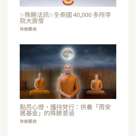
✨殊勝法訊✨全泰國 40,000 多所寺
院大齋僧
殊勝慶典
點亮心燈，護持梵行：供養「雨安
居基金」的殊勝意涵
殊勝慶典