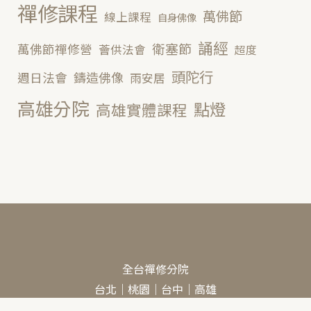
禪修課程
萬佛節
線上課程
自身佛像
誦經
衛塞節
萬佛節禪修營
薈供法會
超度
頭陀行
鑄造佛像
週日法會
雨安居
高雄分院
點燈
高雄實體課程
全台禪修分院
台北
｜
桃園
｜
台中
｜
高雄