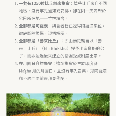
一共有1250位比丘前來集會
：這些比丘來自不同
地區，沒有事先通知或安排，卻在同一天齊聚於
佛陀所在地——竹林精舍。
全部都是阿羅漢
：與會者皆已證得阿羅漢果位，
徹底斷除煩惱，證悟解脫。
全部都是「善來比丘」
：即由佛陀親自以「善
來！比丘」（Ehi Bhikkhu）授予出家資格的弟
子，而非透過後來建立的僧團受戒制度出家。
在月圓日自然集會
：這場集會發生於印度曆
Māgha 月的月圓日，且沒有事先召集，眾阿羅漢
卻不約而同前來拜見佛陀。