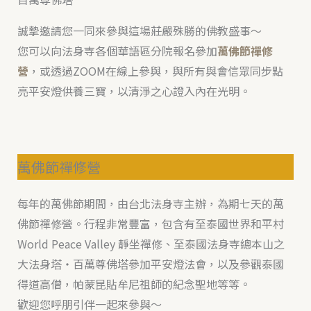
誠摯邀請您一同來參與這場莊嚴殊勝的佛教盛事～
您可以向法身寺各個華語區分院報名參加
萬佛節禪修
營
，或透過ZOOM在線上參與，與所有與會信眾同步點
亮平安燈供養三寶，以清淨之心證入內在光明。
萬佛節禪修營
每年的萬佛節期間，由台北法身寺主辦，為期七天的萬
佛節禪修營。行程非常豐富，包含有至泰國世界和平村
World Peace Valley 靜坐禪修、至泰國法身寺總本山之
大法身塔・百萬尊佛塔參加平安燈法會，以及參觀泰國
得道高僧，帕蒙昆貼牟尼祖師的紀念聖地等等。
歡迎您呼朋引伴一起來參與～