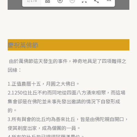
1/178
慶祝萬佛節
由於萬佛節這天發生的事件，神奇地具足了四項難得之
因緣：
1.正值農曆十五，月圓之大佛日。
2.1250位比丘不約而同地從四面八方湧來相聚，而這場
集會卻是在佛陀並未事先發出邀請的情況下自發形成
的。
3.所有與會的比丘均為善來比丘，皆是由佛陀親自開口，
使其剃度出家，成為僧團的一員。
4.所有的比丘皆已證得阿羅漢果位。