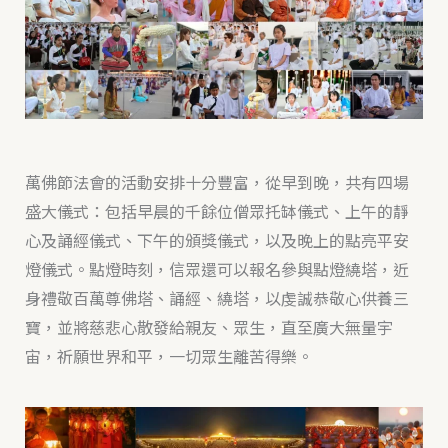
萬佛節法會的活動安排十分豐富，從早到晚，共有四場
盛大儀式：包括早晨的千餘位僧眾托缽儀式、上午的靜
心及誦經儀式、下午的頒獎儀式，以及晚上的點亮平安
燈儀式。點燈時刻，信眾還可以報名參與點燈繞塔，近
身禮敬百萬尊佛塔、誦經、繞塔，以虔誠恭敬心供養三
寶，並將慈悲心散發給親友、眾生，直至廣大無量宇
宙，祈願世界和平，一切眾生離苦得樂。