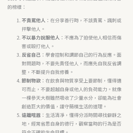
的榜樣：
不責罵他人
：在分享善行時，不該責罵、諷刺或
抨擊他人。
不以暴力說服他人
：不應為了迫使他人相信而傷
害或毆打他人。
反省自己
：學會控制和調節自己的行為反應。面
對問題時，不要先責怪他人，而應先自我反省調
整，不斷提升自我修養。
節制物欲
：在飲食與物質享受上要節制，懂得適
可而止，不要超越自身或他人的負荷能力。就像
一棵參天大樹雖然吸收了少量水分，卻能為社會
創造巨大的價值，謹守簡樸生活的道理。
遠離喧囂
：生活清凈，懂得分派時間尋找僻靜之
地，經常省思自身的德行，觀察當時的行為是否
符合正確的生命目標。