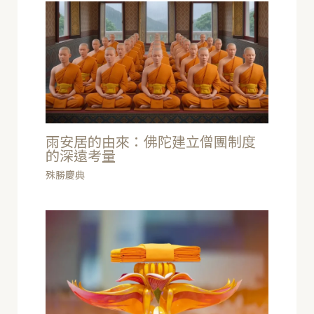
雨安居的由來：佛陀建立僧團制度
的深遠考量
殊勝慶典