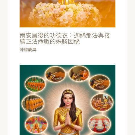
雨安居後的功德衣：迦絺那法與接
續正法命脈的殊勝因緣
殊勝慶典