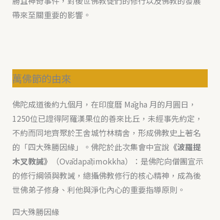
勝且神奇事件，對後世佛教徒們的修行以及佛教的發展
帶來至關重要的影響。
萬佛節的由來
佛陀成道後約九個月，在印度曆 Māgha 月的月圓日，
1250位已證得阿羅漢果位的善來比丘，未經事先約定，
不約而同地齊聚於王舍城竹林精舍，形成佛教史上著名
的「四大殊勝因緣」。佛陀於此次集會中宣說
《波羅提
木叉教誡》
（Ovādapāṭimokkha）：是佛陀向僧團宣示
的修行綱領與教誡，總攝佛教修行的核心精神，成為後
世佛弟子修身、利他與淨化內心的重要指導原則。
四大殊勝因緣