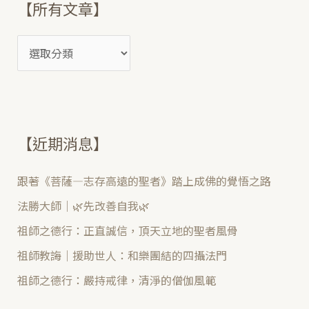
【所有文章】
字
:
【近期消息】
跟著《菩薩—志存高遠的聖者》踏上成佛的覺悟之路
法勝大師｜🌿先改善自我🌿
祖師之德行：正直誠信，頂天立地的聖者風骨
祖師教誨｜援助世人：和樂團結的四攝法門
祖師之德行：嚴持戒律，清淨的僧伽風範