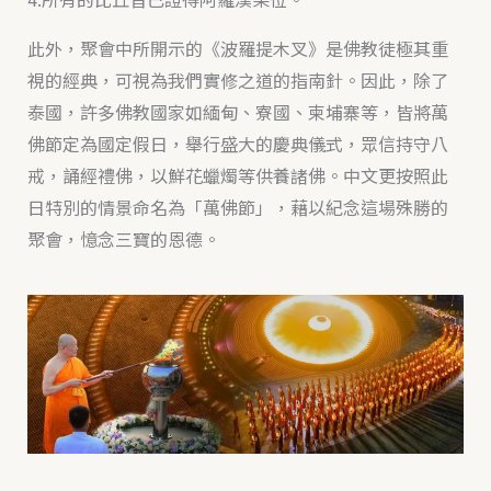
此外，聚會中所開示的《波羅提木叉》是佛教徒極其重
視的經典，可視為我們實修之道的指南針。因此，除了
泰國，許多佛教國家如緬甸、寮國、柬埔寨等，皆將萬
佛節定為國定假日，舉行盛大的慶典儀式，眾信持守八
戒，誦經禮佛，以鮮花蠟燭等供養諸佛。中文更按照此
日特別的情景命名為「萬佛節」，藉以紀念這場殊勝的
聚會，憶念三寶的恩德。