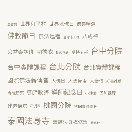
世界和平村
世界地球日
佛典精選
三寶節
佛教節日
佛法巡禮
八戒禪
全球志工社
台中分院
功德衣
公益泰語班
受持五戒
助印佛書
台北分院
台中實體課程
台北實體課程
國際佛法薪傳者
大佛日
大法身塔
大齋僧
好書推薦
導師紀念日
導師教誨
寺院建築
巴利課程
小沙彌
桃園分院
托缽
建造佛塔
桃園實體課程
泰國法身寺
清邁法身禪修營
潑水節