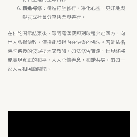
精進禪修
：精進打坐修行，凈化心靈，更好地與
親友或社會分享快樂與善行。
在佛陀開示結束後，眾阿羅漢便即刻啟程奔赴四方，向
世人弘揚佛教，傳授能證得內在快樂的佛法。若能依循
佛陀傳授的波羅提木叉教誨，如法修習實踐，世界終將
能實現真正的和平，人人心懷善念，和諧共處，猶如一
家人互相照顧關懷。