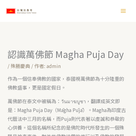
跳
【
至
所
主
有
要
文
內
章
容
認識萬佛節 Magha Puja Day
】
/
殊勝慶典
/ 作者:
admin
作為一個信奉佛教的國家，泰國視萬佛節為十分隆重的
佛教盛事，更是國定假日。
萬佛節在泰文中被稱為：วันมาฆบูชา，翻譯成英文即
是：Magha Puja Day（Māgha Pūjā）。Magha為印度古
代曆法中三月的名稱，而Puja則代表著以虔誠和恭敬的
心供養。這個名稱所紀念的是佛陀時代所發生的一個殊