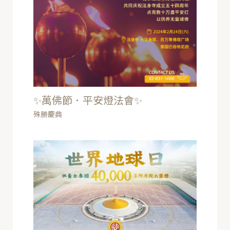
✨萬佛節．平安燈法會✨
殊勝慶典