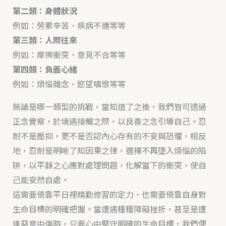
第二類：身體狀況
例如：勞累辛苦、疾病不適等等
第三類：人際往來
例如：摩擦衝突、意見不合等等
第四類：負面心緒
例如：煩惱雜念、慾望嗔恨等等
無論是哪一類型的挑戰，當知道了之後，我們皆可透過
正念覺察，於境遇接觸之際，以良善之念引導自己。忍
耐不是壓抑，更不是否認內心存有的不安與恐懼，相反
地，忍耐是明晰了知因果之律，選擇不再墮入煩惱的陷
阱，以平靜之心應對處理問題，化解當下的衝突，使自
己能安然自處。
這需要倚靠平日裡精勤修習的定力，也需要倚靠自身對
生命目標的明確把握。當遭遇種種障礙挫折，甚至是遭
逢惡意中傷時，只要心中堅守明確的生命目標，我們便