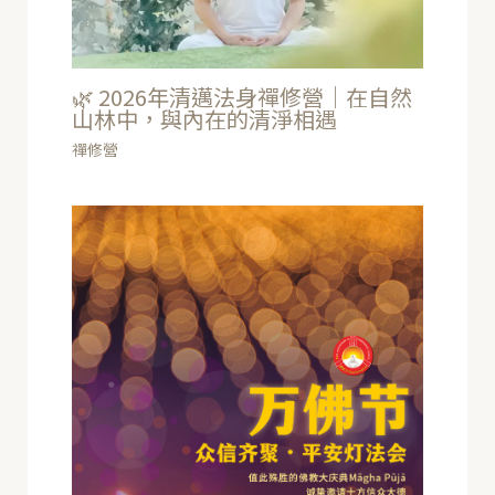
🌿 2026年清邁法身禪修營｜在自然
山林中，與內在的清淨相遇
禪修營