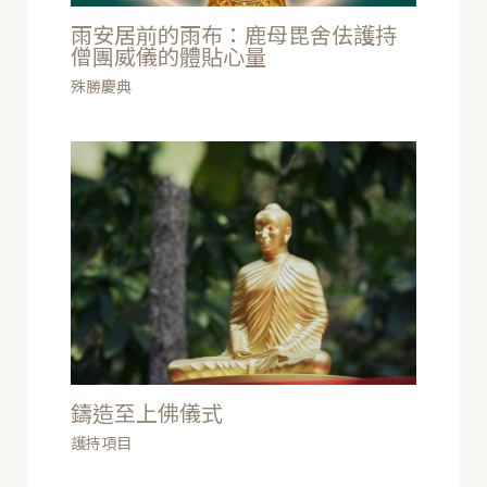
雨安居前的雨布：鹿母毘舍佉護持
僧團威儀的體貼心量
殊勝慶典
鑄造至上佛儀式
護持項目