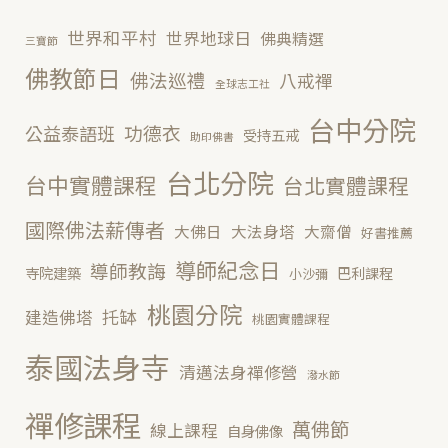
世界和平村
世界地球日
佛典精選
三寶節
佛教節日
佛法巡禮
八戒禪
全球志工社
台中分院
功德衣
公益泰語班
受持五戒
助印佛書
台北分院
台中實體課程
台北實體課程
國際佛法薪傳者
大佛日
大法身塔
大齋僧
好書推薦
導師紀念日
導師教誨
寺院建築
巴利課程
小沙彌
桃園分院
托缽
建造佛塔
桃園實體課程
泰國法身寺
清邁法身禪修營
潑水節
禪修課程
萬佛節
線上課程
自身佛像