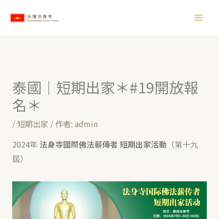
跳
【
至
所
主
有
要
文
內
章
容
泰國｜短期出家＊#19開放報
】
名＊
/
短期出家
/ 作者:
admin
2024年
法身寺國際佛法薪傳者 短期出家活動
（第十九
屆）