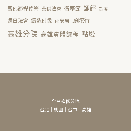
誦經
衛塞節
萬佛節禪修營
薈供法會
超度
頭陀行
鑄造佛像
週日法會
雨安居
高雄分院
點燈
高雄實體課程
全台禪修分院
台北
｜
桃園
｜
台中
｜
高雄