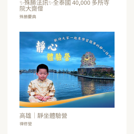
✨殊勝法訊✨全泰國 40,000 多所寺
院大齋僧
殊勝慶典
高雄｜靜坐體驗營
禪修營