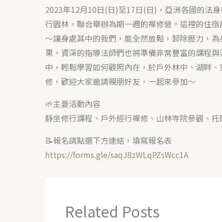
2023年12月10日(日)至17日(日)，亞洲各國的法
行園林，聯合舉辦為期一週的禪修營。這裡的住宿
～讓身處其中的我們，能全然放鬆，卸除壓力，為
果。資深的指導法師們也將準備非常豐富的課程與
中，輕鬆學習如何觀照內在，於戶外林中、湖畔、
修，歡迎大家邀請親朋好友，一起來參加～
🌱主要活動內容
靜坐修行課程、戶外經行禪修、山林寺院參觀、托
📝報名請點選下方連結，填寫報名表
https://forms.gle/saqJ8zWLqPZsWcc1A
Related Posts