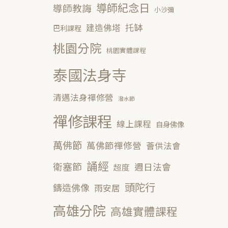
導師紀念日
導師教誨
小沙彌
托缽
建造佛塔
巴利課程
桃園分院
桃園實體課程
泰國法身寺
清邁法身禪修營
潑水節
禪修課程
線上課程
自身佛像
萬佛節
萬佛節禪修營
薈供法會
誦經
衛塞節
週日法會
超度
頭陀行
鑄造佛像
雨安居
高雄分院
高雄實體課程