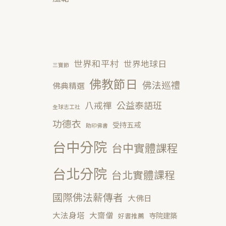
世界和平村
世界地球日
三寶節
佛教節日
佛法巡禮
佛典精選
公益泰語班
八戒禪
全球志工社
功德衣
受持五戒
助印佛書
台中分院
台中實體課程
台北分院
台北實體課程
國際佛法薪傳者
大佛日
大法身塔
大齋僧
寺院建築
好書推薦