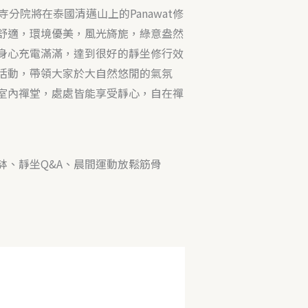
身寺分院將在泰國清邁山上的Panawat修
舒適，環境優美，風光旖旎，綠意盎然
身心充電滿滿，達到很好的靜坐修行效
活動，帶領大家於大自然悠閒的氣氛
室內禪堂，處處皆能享受靜心，自在禪
缽、靜坐Q&A、晨間運動放鬆筋骨