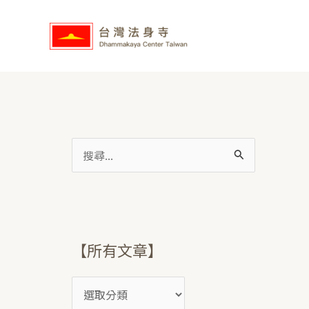
跳
【
至
所
主
有
要
文
內
章
容
】
搜
尋
關
鍵
字
【所有文章】
: