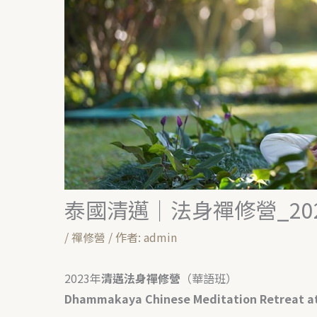
泰國清邁｜法身禪修營_20
/
禪修營
/ 作者:
admin
2023年
清邁法身禪修營
（華語班）
Dhammakaya
Chinese Meditation Retreat a