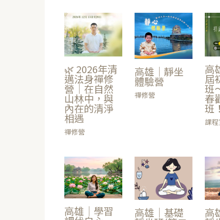
高
🌿 2026年清
高雄｜靜坐
屆
邁法身禪修
體驗營
班～
營｜在自然
禪修營
春
山林中，與
班
內在的清淨
相遇
課程
禪修營
高雄｜學習
高雄｜基礎
高