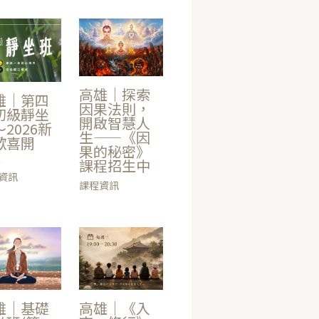
高雄｜探索
雄｜第四
因果法則，
初級靜坐
開啟智慧人
2026新
生——《因
歡喜開
果的秘密》
！
課程招生中
資訊
課程資訊
雄｜基礎
高雄｜《入