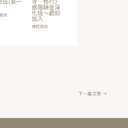
坐班(第一
寺．修行》
進階靜坐深
化班～歡迎
資訊
加入
課程資訊
下一篇文章
→