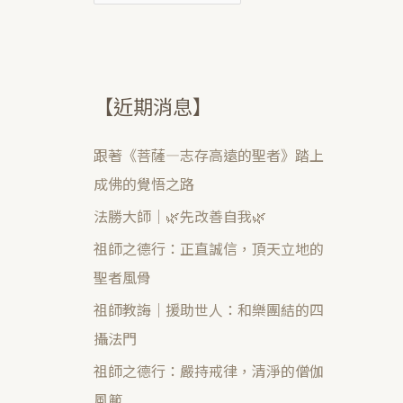
【近期消息】
跟著《菩薩—志存高遠的聖者》踏上
成佛的覺悟之路
法勝大師｜🌿先改善自我🌿
祖師之德行：正直誠信，頂天立地的
聖者風骨
祖師教誨｜援助世人：和樂團結的四
攝法門
祖師之德行：嚴持戒律，清淨的僧伽
風範