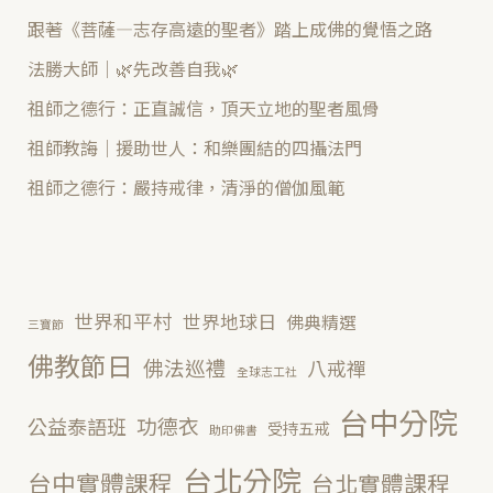
跟著《菩薩—志存高遠的聖者》踏上成佛的覺悟之路
法勝大師｜🌿先改善自我🌿
祖師之德行：正直誠信，頂天立地的聖者風骨
祖師教誨｜援助世人：和樂團結的四攝法門
祖師之德行：嚴持戒律，清淨的僧伽風範
世界和平村
世界地球日
佛典精選
三寶節
佛教節日
佛法巡禮
八戒禪
全球志工社
台中分院
功德衣
公益泰語班
受持五戒
助印佛書
台北分院
台中實體課程
台北實體課程