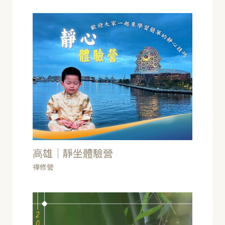
高雄｜靜坐體驗營
禪修營