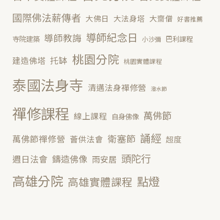
國際佛法薪傳者
大佛日
大法身塔
大齋僧
好書推薦
導師紀念日
導師教誨
寺院建築
巴利課程
小沙彌
桃園分院
托缽
建造佛塔
桃園實體課程
泰國法身寺
清邁法身禪修營
潑水節
禪修課程
萬佛節
線上課程
自身佛像
誦經
衛塞節
萬佛節禪修營
薈供法會
超度
頭陀行
鑄造佛像
週日法會
雨安居
高雄分院
點燈
高雄實體課程