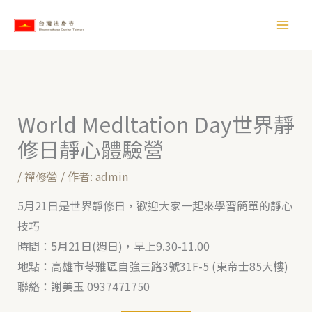
跳
【
至
所
主
有
要
文
內
章
容
World Medltation Day世界靜
】
修日靜心體驗營
/
禪修營
/ 作者:
admin
5月21日是世界靜修日，歡迎大家一起來學習簡單的靜心
技巧
時間：5月21日(週日)，早上9.30-11.00
地點：高雄市苓雅區自強三路3號31F-5 (東帝士85大樓)
聯絡：謝美玉 0937471750