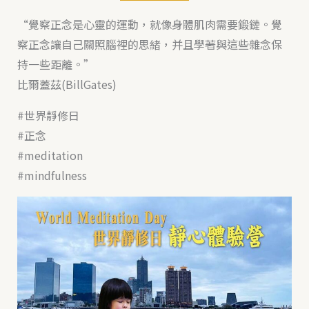
“覺察正念是心靈的運動，就像身體肌肉需要鍛鏈。覺
察正念讓自己關照腦裡的思緒，并且學著與這些雜念保
持一些距離。”
比爾蓋茲(BillGates)
#世界靜修日
#正念
#meditation
#mindfulness