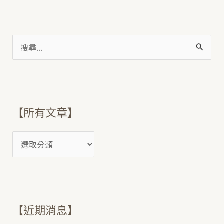
搜
尋
關
鍵
【所有文章】
字
:
【近期消息】