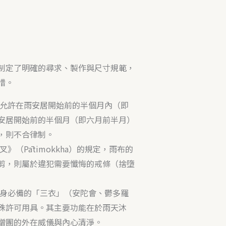
制定了明確的尋求、製作與尺寸規範，
惜。
允許在雨安居開始前的半個月內（即
安居開始前的半個月（即六月前半月）
，則不合律制。
（Pātimokkha）的規定，雨布的
剪，則屬於違犯需要懺悔的戒條（捨墮
身必備的「三衣」（安陀會、鬱多羅
殊許可用具。其主要功能在於雨天沐
僧團的外在威儀與內心清淨。