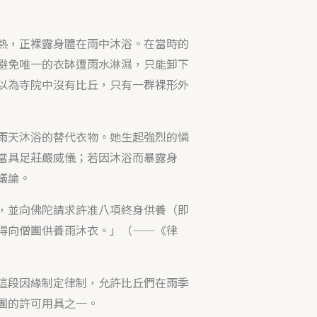
熱，正裸露身體在雨中沐浴。在當時的
避免唯一的衣缽遭雨水淋濕，只能卸下
以為寺院中沒有比丘，只有一群裸形外
雨天沐浴的替代衣物。她生起強烈的憐
當具足莊嚴威儀；若因沐浴而暴露身
議論。
，並向佛陀請求許准八項終身供養（即
得向僧團供養雨沐衣。」（——《律
這段因緣制定律制，允許比丘們在雨季
團的許可用具之一。