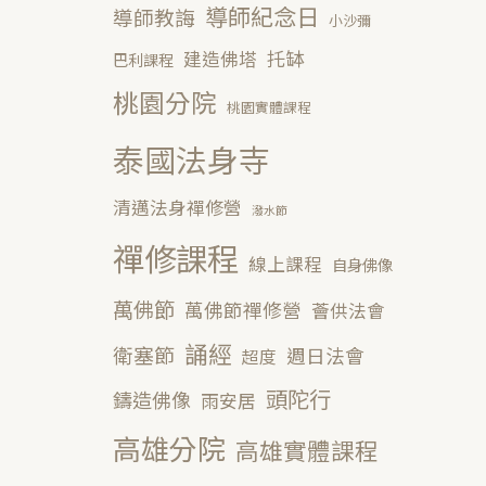
導師紀念日
導師教誨
小沙彌
托缽
建造佛塔
巴利課程
桃園分院
桃園實體課程
泰國法身寺
清邁法身禪修營
潑水節
禪修課程
線上課程
自身佛像
萬佛節
萬佛節禪修營
薈供法會
誦經
衛塞節
週日法會
超度
頭陀行
鑄造佛像
雨安居
高雄分院
高雄實體課程