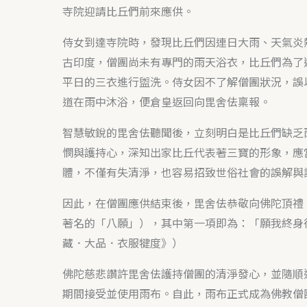
寺院迎請比丘們前來應供。
侍女到達寺院時，發現比丘們因連日大雨、天氣炎
古印度，僧團尚未有專門的雨天浴衣，比丘們為了
平日的三衣進行盥洗。侍女因不了解僧團狀況，誤
道在雨中沐浴，便倉皇返回向毘舍佉稟報。
智慧敏銳的毘舍佉聽聞後，立刻明白是比丘們缺乏
憫與護持心，深知出家比丘代表著三寶的形象，應
體，不僅有失清淨，也容易招致世俗社會的誤解與
因此，在僧團應供結束後，毘舍佉恭敬向佛陀頂禮
著名的「八願」），其中第一項即為：「願我終身
藏．大品．衣服犍度》）
佛陀慈悲讚許毘舍佉護持僧團的清淨發心，並隨順
期間接受並使用雨布。自此，雨布正式成為佛教僧