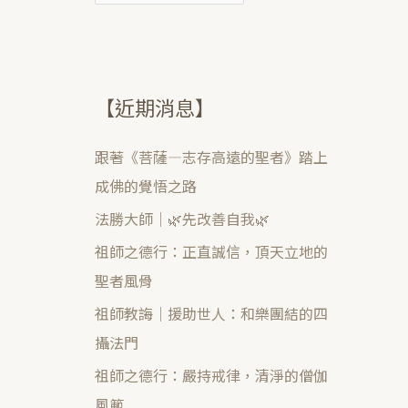
【近期消息】
跟著《菩薩—志存高遠的聖者》踏上
成佛的覺悟之路
法勝大師｜🌿先改善自我🌿
祖師之德行：正直誠信，頂天立地的
聖者風骨
祖師教誨｜援助世人：和樂團結的四
攝法門
祖師之德行：嚴持戒律，清淨的僧伽
風範