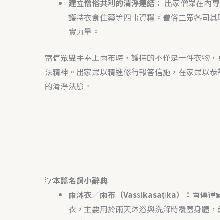
建立僧俗共利的清淨連結：
出家僧眾在內專
護持衣食住藥等四事資糧。僧俗二眾各司其
實力量。
當信眾雙手奉上雨布時，護持的不僅是一件衣物，
法精神。出家眾以精進修行報答信施，在家眾以恭
的清淨法脈。
💡
本篇名詞小辭典
雨沐衣／雨布（Vassikasaṭikā）：
南傳律
衣，主要用於雨天沐浴與洗滌時覆蓋身體，