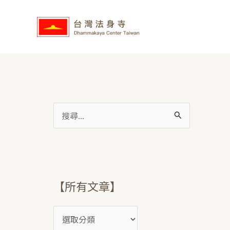
跳
【
至
所
主
有
要
文
內
章
容
】
搜
尋
關
鍵
字
【所有文章】
: