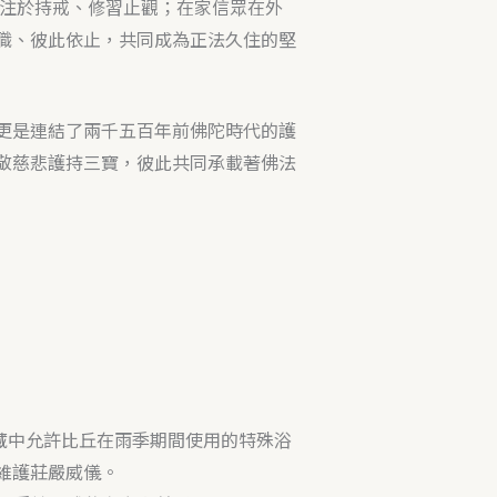
注於持戒、修習止觀；在家信眾在外
職、彼此依止，共同成為正法久住的堅
更是連結了兩千五百年前佛陀時代的護
敬慈悲護持三寶，彼此共同承載著佛法
藏中允許比丘在雨季期間使用的特殊浴
維護莊嚴威儀。