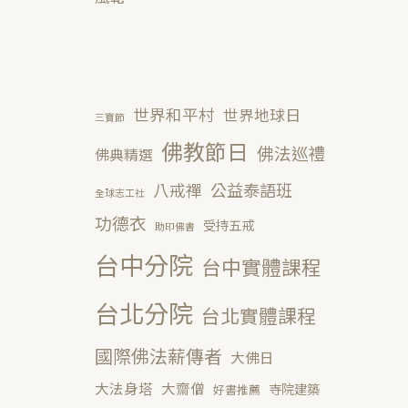
世界和平村
世界地球日
三寶節
佛教節日
佛法巡禮
佛典精選
公益泰語班
八戒禪
全球志工社
功德衣
受持五戒
助印佛書
台中分院
台中實體課程
台北分院
台北實體課程
國際佛法薪傳者
大佛日
大法身塔
大齋僧
寺院建築
好書推薦