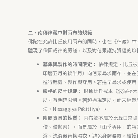
二、南傳律藏中對雨布的規範
佛陀在允許比丘使用雨布的同時，也在《律藏》中
體現了僧團戒律的嚴謹，以及對信眾護持資糧的珍
募集與製作的時間限定：
依律規定，比丘被
印曆五月的後半月）向信眾尋求雨布，並在
進行裁剪、製作與穿用。若過早尋求或使用
嚴格的尺寸規範：
根據比丘戒本《波羅提木叉》
尺寸有明確限制。若超過規定尺寸而未經裁
法，Nissaggiya Pācittiya）。
附屬資具的性質：
雨布並不屬於比丘日常隨
僧、僧伽梨），而是屬於「雨季專用」的特
浴、洗浴後替換濕衣，避免身體暴露，維護