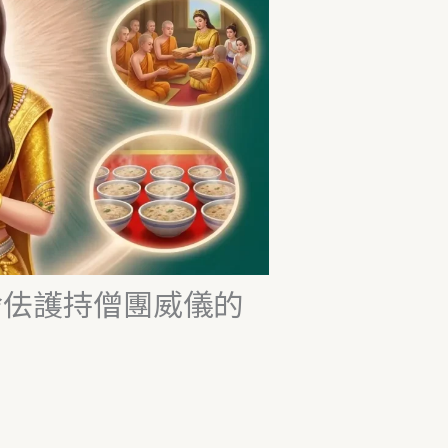
舍佉護持僧團威儀的