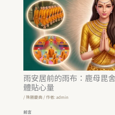
雨安居前的雨布：鹿母毘
體貼心量
/
殊勝慶典
/ 作者:
admin
前言