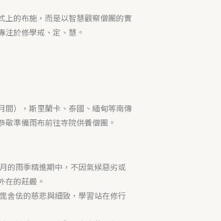
式上的布施，而是以智慧觀察僧團的實
專注於修學戒、定、慧。
月間），斯里蘭卡、泰國、緬甸等南傳
恭敬準備雨布前往寺院供養僧團。
月的雨季精進期中，不因氣候惡劣或
外在的莊嚴。
毘舍佉的慈悲與細致，學習站在修行