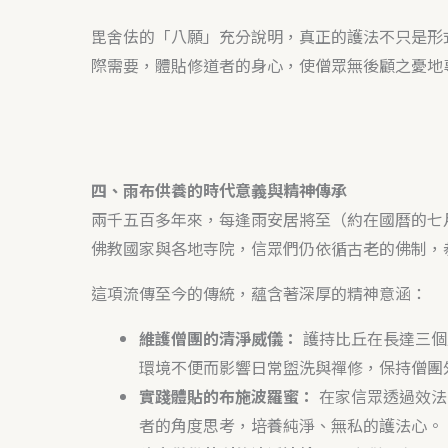
毘舍佉的「八願」充分說明，真正的護法不只是形
際需要，體貼修道者的身心，使僧眾無後顧之憂地
四、雨布供養的時代意義與精神傳承
兩千五百多年來，每逢雨安居將至（約在國曆的七
佛教國家與各地寺院，信眾們仍依循古老的佛制，
這項流傳至今的傳統，蘊含著深厚的精神意涵：
維護僧團的清淨威儀：
護持比丘在長達三個
環境不便而影響日常盥洗與禪修，保持僧團
實踐體貼的布施波羅蜜：
在家信眾透過效法
者的角度思考，培養純淨、無私的護法心。