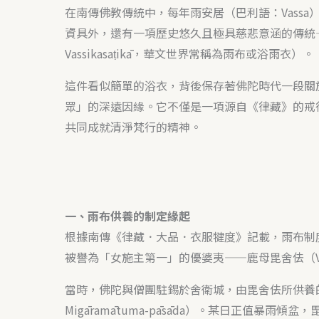
在南傳佛教傳統中，每年雨安居（巴利語：Vass
資具外，還有一項歷史悠久且極具慈悲意涵的傳統
Vassikasaṭikā，華文世界常稱為雨布或浴雨衣）。
這件看似簡單的浴衣，背後保存著佛陀時代一段關
眾」的深遠因緣。它不僅是一項源自《律藏》的戒
共同成就清淨梵行的精神。
一、雨布供養的制定緣起
根據南傳《律藏．大品．衣服犍度》記載，雨布制
被譽為「女施主第一」的優婆夷——鹿母毘舍佉（Visāk
當時，佛陀與僧團駐錫於舍衛城，由毘舍佉所供養的東
Migāramātuma-pāsāda）。某日正值暴雨