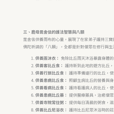
三、鹿母毘舍佉的護法智慧與八願
毘舍佉供養雨布的心量，展現了在家弟子護持三寶
佛陀祈請的「八願」，全都是針對僧眾在修行與生
供養雨沐衣：
免除比丘雨天沐浴暴露身體的
供養客比丘食：
護持新到此地的遊方比丘，
供養行旅比丘食：
護持準備遠行的比丘，使
供養患病比丘食：
照顧生病比丘的營養與身
供養看病比丘食：
護持看護病人的比丘，使
供養患病比丘藥：
提供醫療藥具，治癒僧眾
供養寺院常住粥：
提供每日清晨的粥食，滋
供養比丘尼浴衣：
護持比丘尼眾沐浴時的莊