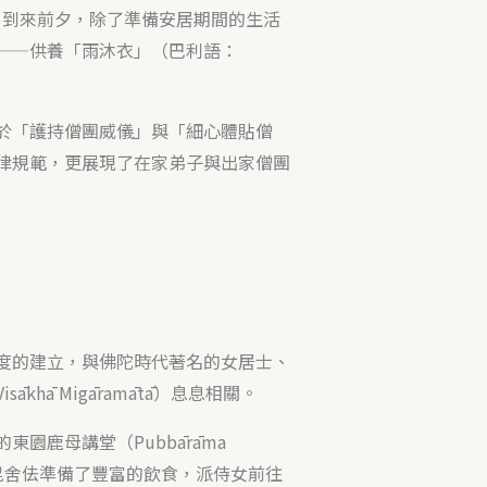
a）到來前夕，除了準備安居期間的生活
——供養「雨沐衣」（巴利語：
於「護持僧團威儀」與「細心體貼僧
律規範，更展現了在家弟子與出家僧團
度的建立，與佛陀時代著名的女居士、
hā Migāramātā）息息相關。
園鹿母講堂（Pubbārāma
傾盆，毘舍佉準備了豐富的飲食，派侍女前往