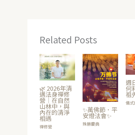
Related Posts
週
🌿 2026年清
何
邁法身禪修
祖
營｜在自然
儀式
山林中，與
✨萬佛節．平
內在的清淨
安燈法會✨
相遇
殊勝慶典
禪修營