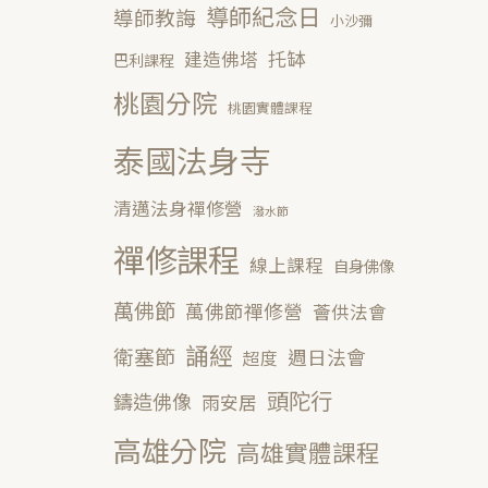
導師紀念日
導師教誨
小沙彌
托缽
建造佛塔
巴利課程
桃園分院
桃園實體課程
泰國法身寺
清邁法身禪修營
潑水節
禪修課程
線上課程
自身佛像
萬佛節
萬佛節禪修營
薈供法會
誦經
衛塞節
週日法會
超度
頭陀行
鑄造佛像
雨安居
高雄分院
高雄實體課程