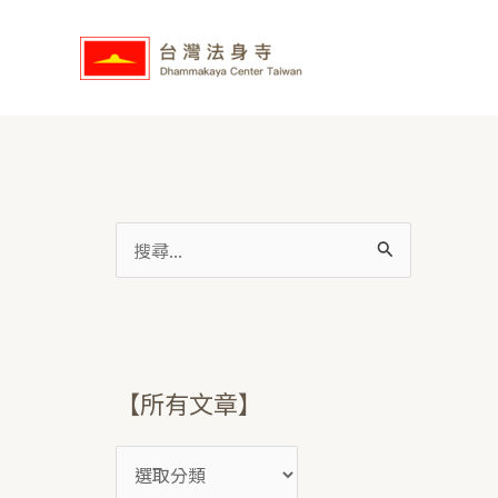
跳
【
至
所
主
有
要
文
內
章
容
】
搜
尋
關
鍵
字
【所有文章】
: