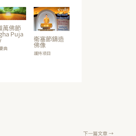
識萬佛節
gha Puja
衛塞節鑄造
y
佛像
慶典
護持項目
下一篇文章
→