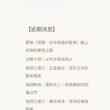
【近期消息】
跟著《菩薩—志存高遠的聖者》踏上
成佛的覺悟之路
法勝大師｜🌿先改善自我🌿
祖師之德行：正直誠信，頂天立地的
聖者風骨
祖師教誨｜援助世人：和樂團結的四
攝法門
祖師之德行：嚴持戒律，清淨的僧伽
風範