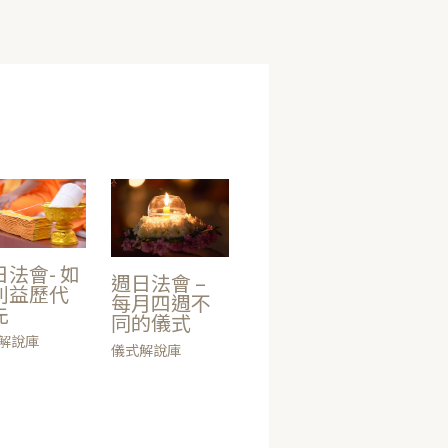
日法會- 如
週日法會 –
利益歷代
每月四週不
先
同的儀式
解說庫
儀式解說庫