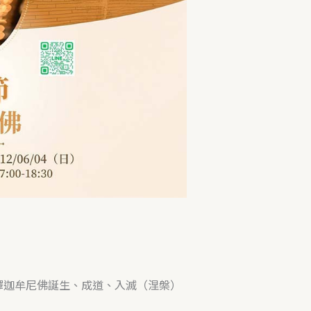
人釋迦牟尼佛誕生、成道、入滅（涅槃）