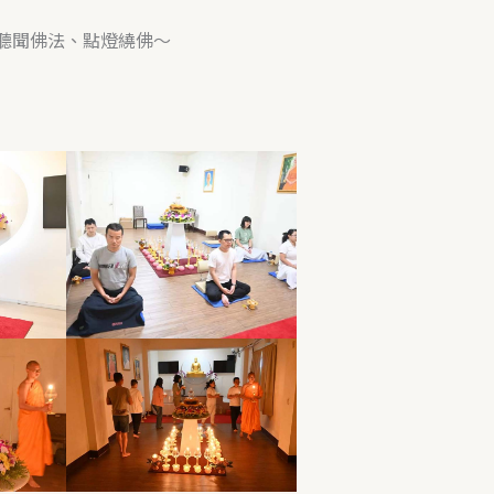
聽聞佛法、點燈繞佛～