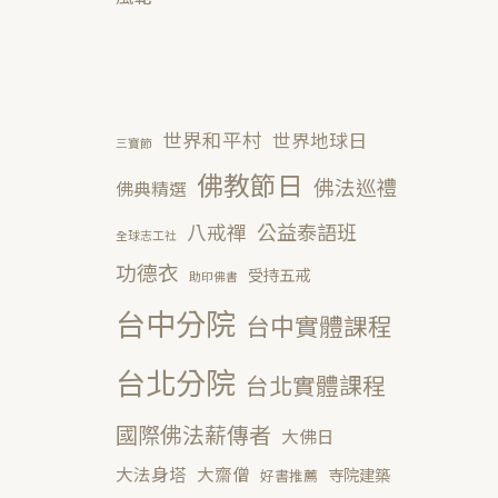
世界和平村
世界地球日
三寶節
佛教節日
佛法巡禮
佛典精選
公益泰語班
八戒禪
全球志工社
功德衣
受持五戒
助印佛書
台中分院
台中實體課程
台北分院
台北實體課程
國際佛法薪傳者
大佛日
大法身塔
大齋僧
寺院建築
好書推薦