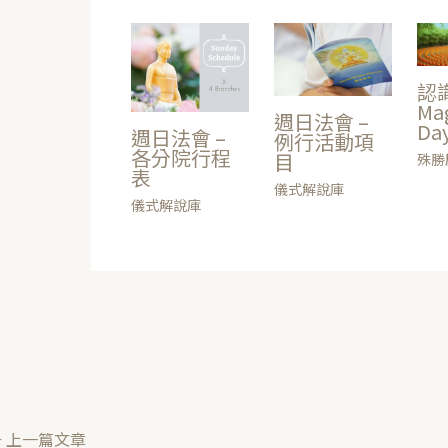
認
Ma
週日法會 –
Da
週日法會 –
例行活動項
各分院行程
目
殊勝
表
儀式解說庫
儀式解說庫
←
上一篇文章