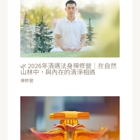
🌿 2026年清邁法身禪修營｜在自然
山林中，與內在的清淨相遇
禪修營