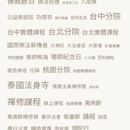
佛教節日
佛法巡禮
八戒禪
全球志工社
台中分院
功德衣
公益泰語班
受持五戒
助印佛書
台北分院
台中實體課程
台北實體課程
國際佛法薪傳者
大佛日
大法身塔
大齋僧
好書推薦
導師紀念日
導師教誨
寺院建築
巴利課程
小沙彌
桃園分院
托缽
建造佛塔
桃園實體課程
泰國法身寺
清邁法身禪修營
潑水節
禪修課程
萬佛節
線上課程
自身佛像
誦經
衛塞節
萬佛節禪修營
薈供法會
超度
頭陀行
鑄造佛像
週日法會
雨安居