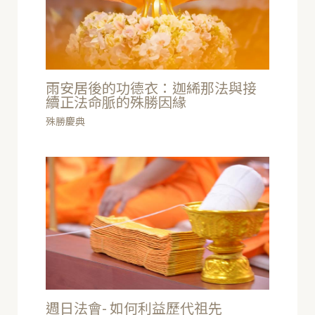
雨安居後的功德衣：迦絺那法與接
續正法命脈的殊勝因緣
殊勝慶典
週日法會- 如何利益歷代祖先