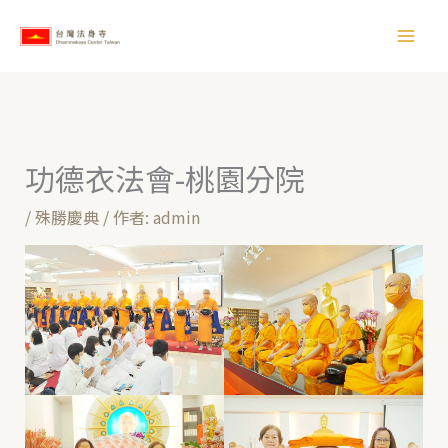
跳
【
至
所
主
有
要
文
內
章
容
功德衣法會-桃園分院
】
/
殊勝慶典
/ 作者:
admin