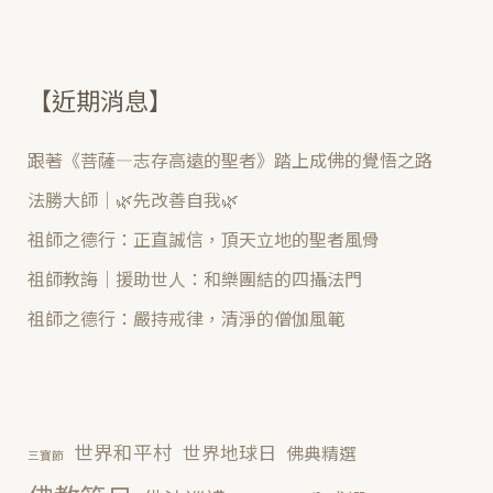
【近期消息】
跟著《菩薩—志存高遠的聖者》踏上成佛的覺悟之路
法勝大師｜🌿先改善自我🌿
祖師之德行：正直誠信，頂天立地的聖者風骨
祖師教誨｜援助世人：和樂團結的四攝法門
祖師之德行：嚴持戒律，清淨的僧伽風範
世界和平村
世界地球日
佛典精選
三寶節